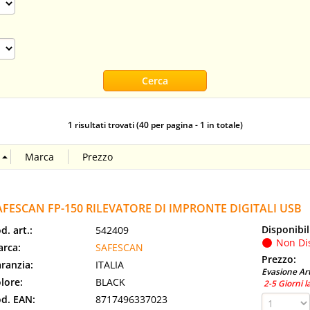
1 risultati trovati (40 per pagina - 1 in totale)
AFESCAN FP-150 RILEVATORE DI IMPRONTE DIGITALI USB
Disponibil
d. art.:
542409
Non Di
rca:
SAFESCAN
Prezzo:
ranzia:
ITALIA
Evasione Art
lore:
BLACK
2-5 Giorni l
d. EAN:
8717496337023