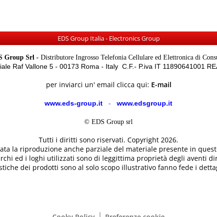
EDS Group Italia - Electronics Group
 Group Srl -
Distributore Ingrosso Telefonia Cellulare ed Elettronica di Con
Viale Raf Vallone 5 - 00173 Roma - Italy C.F.- P.iva IT 11890641001 
per inviarci un' email clicca qui:
E-mail
www.eds-group.it
-
www.edsgroup.it
© EDS Group srl
Tutti i diritti sono riservati. Copyright 2026.
etata la riproduzione anche parziale del materiale presente in questo
rchi ed i loghi utilizzati sono di leggittima proprietà degli aventi dir
tiche dei prodotti sono al solo scopo illustrativo fanno fede i dettag
Cooky Policy
Preferenze cookie