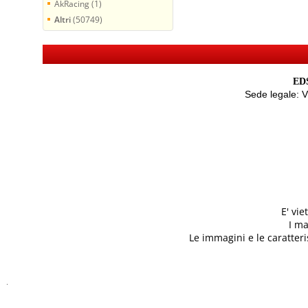
AkRacing (1)
Altri
(50749)
EDS
Sede legale: 
E' vi
I ma
Le immagini e le caratteris