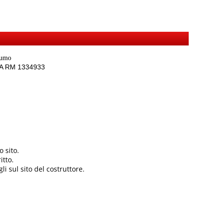
sumo
REA RM 1334933
 sito.
itto.
li sul sito del costruttore.