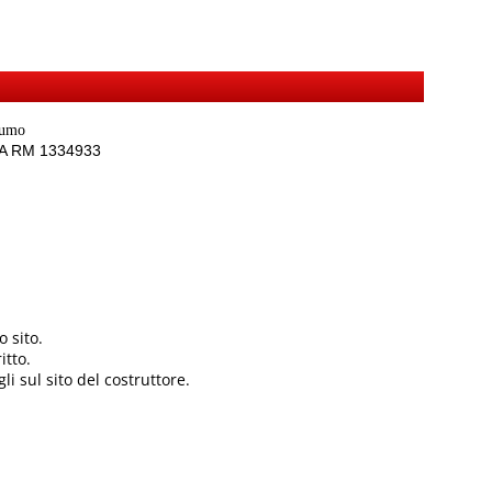
sumo
REA RM 1334933
 sito.
itto.
li sul sito del costruttore.