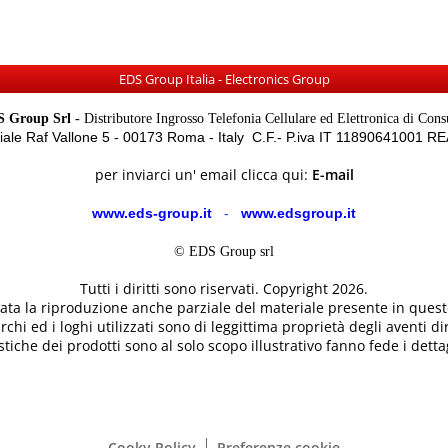
EDS Group Italia - Electronics Group
 Group Srl -
Distributore Ingrosso Telefonia Cellulare ed Elettronica di Con
Viale Raf Vallone 5 - 00173 Roma - Italy C.F.- P.iva IT 11890641001 
per inviarci un' email clicca qui:
E-mail
www.eds-group.it
-
www.edsgroup.it
© EDS Group srl
Tutti i diritti sono riservati. Copyright 2026.
etata la riproduzione anche parziale del materiale presente in questo
rchi ed i loghi utilizzati sono di leggittima proprietà degli aventi dir
tiche dei prodotti sono al solo scopo illustrativo fanno fede i dettag
Cooky Policy
Preferenze cookie