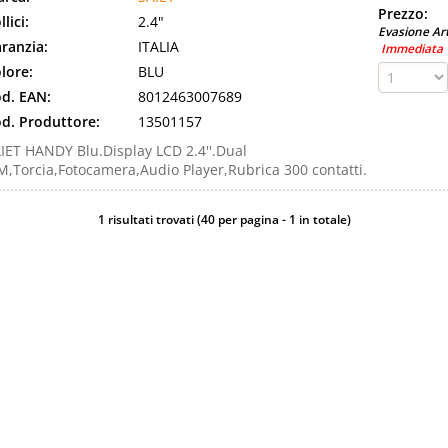
Prezzo:
llici:
2.4"
Evasione Art
ranzia:
ITALIA
Immediata
lore:
BLU
d. EAN:
8012463007689
d. Produttore:
13501157
IET HANDY Blu.Display LCD 2.4''.Dual
M,Torcia,Fotocamera,Audio Player,Rubrica 300 contatti.
1 risultati trovati (40 per pagina - 1 in totale)