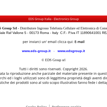
EDS Group Italia - Electronics Group
 Group Srl -
Distributore Ingrosso Telefonia Cellulare ed Elettronica di Con
Viale Raf Vallone 5 - 00173 Roma - Italy C.F.- P.iva IT 11890641001 
per inviarci un' email clicca qui:
E-mail
www.eds-group.it
-
www.edsgroup.it
© EDS Group srl
Tutti i diritti sono riservati. Copyright 2026.
etata la riproduzione anche parziale del materiale presente in questo
rchi ed i loghi utilizzati sono di leggittima proprietà degli aventi dir
tiche dei prodotti sono al solo scopo illustrativo fanno fede i dettag
Cooky Policy
Preferenze cookie