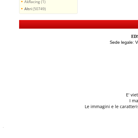
AkRacing (1)
Altri
(50749)
EDS
Sede legale: 
E' vi
I ma
Le immagini e le caratteris