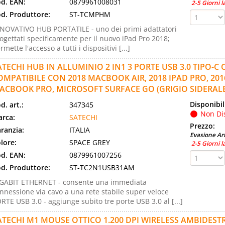
d. EAN:
0879961008031
2-5 Giorni l
d. Produttore:
ST-TCMPHM
NOVATIVO HUB PORTATILE - uno dei primi adattatori
ogettati specificamente per il nuovo iPad Pro 2018;
rmette l'accesso a tutti i dispositivi [...]
ATECHI HUB IN ALLUMINIO 2 IN1 3 PORTE USB 3.0 TIPO-
OMPATIBILE CON 2018 MACBOOK AIR, 2018 IPAD PRO, 201
ACBOOK PRO, MICROSOFT SURFACE GO (GRIGIO SIDERALE
Disponibil
d. art.:
347345
Non Di
rca:
SATECHI
Prezzo:
ranzia:
ITALIA
Evasione Art
lore:
SPACE GREY
2-5 Giorni l
d. EAN:
0879961007256
d. Produttore:
ST-TC2N1USB31AM
GABIT ETHERNET - consente una immediata
nnessione via cavo a una rete stabile super veloce
RTE USB 3.0 - aggiunge subito tre porte USB 3.0 al [...]
ATECHI M1 MOUSE OTTICO 1.200 DPI WIRELESS AMBIDEST