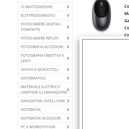
Co
CLIMATIZZAZIONE
Ma
ELETTRODOMESTICI
Ga
FOTOCAMERE DIGITALI
Co
COMPATTE
Co
FOTOCAMERE REFLEX
Co
FOTOGRAFIA ACCESSORI
Sa
FOTOGRAFIA OBIETTIVI E
ri
LENTI
di
GIOCHI E GIOCATTOLI
S
INFORMATICA
S
MATERIALE ELETTRICO
Co
LAMPADE ILLUMINAZIONE
Ma
NAVIGATORI SATELLITARI
Ga
Co
NOTEBOOK
Co
NOTEBOOK ACCESSORI
Co
PC e WORKSTATION