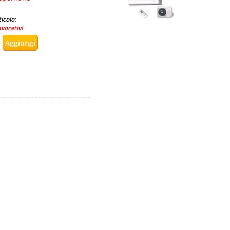
icolo:
avorativi