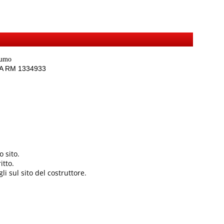
sumo
REA RM 1334933
 sito.
itto.
li sul sito del costruttore.