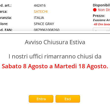
Disponibil
d. art.:
442416
Non Di
rca:
SATECHI
Prezzo:
ranzia:
ITALIA
Evasione Art
lore:
SPACE GRAY
48 Ore lavo
d. EAN:
0879961008260
d. Produttore:
ST-ABTCMM
Avviso Chiusura Estiva
techi M1. Fattore di forma: Ambidestro. Tecnologia di
levamento del movimento: Ottico, Interfaccia
spositivo: Bluetooth, Tipo di pulsanti: Tasti [...]
I nostri uffici rimarranno chiusi da
ATECHI ST-TCIMHS PRO HUB 3 PORTE USB 3.0 TYPE-C LET
Sabato 8 Agosto a Martedi 18 Agosto.
D CON MORSETTI PER ATTACCO iMAC IN ALLUMINIO ARG
Disponibil
d. art.:
437129
Non Di
rca:
SATECHI
Prezzo:
ranzia:
ITALIA
Evasione Art
lore:
SILVER
2-5 Giorni l
d. EAN:
0879961007263
d. Produttore:
ST-TCIMHS