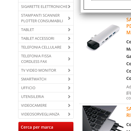
Sa
SIGARETTE ELETTRONICHE
US
STAMPANTI SCANNER
S
PLOTTER CONSUMABILI
P
TABLET
M
TABLET ACCESSORI
Co
TELEFONIA CELLULARE
Ma
TELEFONIA FISSA
Ga
CORDLESS FAX
Co
TV VIDEO MONITOR
Co
Co
SMARTWATCH
Ad
UFFICIO
gi
UTENSILERIA
co
VIDEOCAMERE
S
VIDEOSORVEGLIANZA
R
Co
Cerca per marca