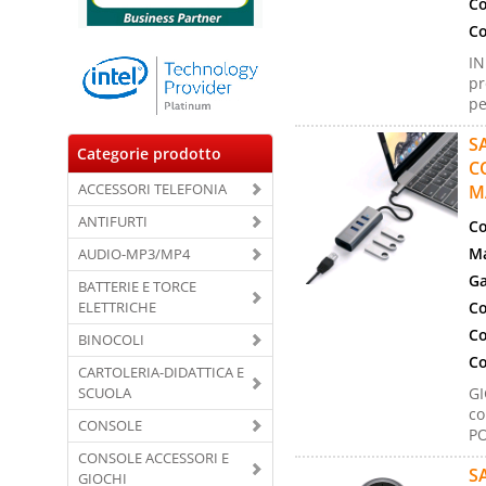
Co
Co
IN
pr
pe
S
Categorie prodotto
C
ACCESSORI TELEFONIA
M
ANTIFURTI
Co
Ma
AUDIO-MP3/MP4
Ga
BATTERIE E TORCE
ELETTRICHE
Co
Co
BINOCOLI
Co
CARTOLERIA-DIDATTICA E
SCUOLA
GI
co
CONSOLE
PO
CONSOLE ACCESSORI E
S
GIOCHI