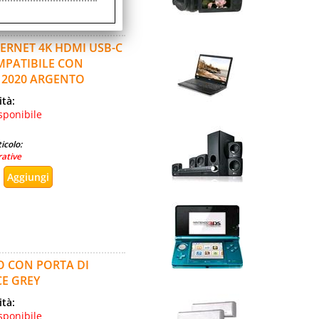
ERNET 4K HDMI USB-C
MPATIBILE CON
 2020 ARGENTO
ità:
sponibile
icolo:
rative
IO CON PORTA DI
CE GREY
ità:
sponibile