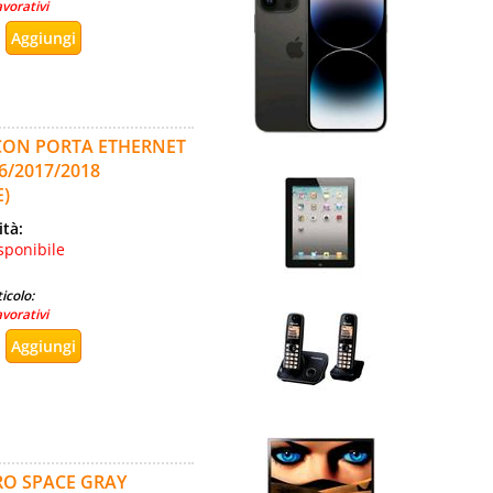
avorativi
C CON PORTA ETHERNET
6/2017/2018
)
ità:
sponibile
icolo:
avorativi
RO SPACE GRAY