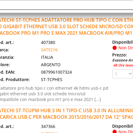
techi Pro Hub in Alluminio con Morsetti, Porta dati
B-C, 3 USB 3.0, Lettore Schede Micro/SD
ATECHI ST-TCPHES ADATTATORE PRO HUB TIPO C CON ETH
D GIGABIT ETHERNET USB 3.0 SLOT SCHEDE MICRO/SD CO
ACBOOK PRO M1 PRO E MAX 2021 MACBOOK AIR/PRO M1
Disponibil
d. art.:
407380
Non Di
rca:
SATECHI
Prezzo:
ranzia:
ITALIA
Evasione Art
lore:
ARGENTO
48 Ore lavo
d. EAN:
0879961007324
d. Produttore:
ST-TCPHES
attatore pro hub tipo c con ethernet 4k hdmi usb-c pd
gabit ethernet usb 3.0 slot schede micro/sd
mpatibile con macbook pro m1 pro e max 2021 [...]
ATECHI ST-TCUPM HUB 3 IN 1 TIPO-C USB 3.0 IN ALLUMIN
ICARICA USB-C PER MACBOOK 2015/2016/2017 DA 12" SPA
Disponibil
d. art.:
347366
Non Di