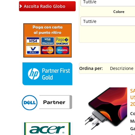
Ascolta Radio Globo
Colore
Ordina per:
S
U
2
Co
Ma
Ga