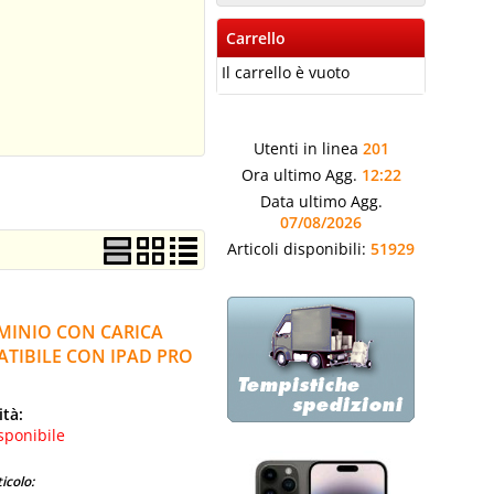
Carrello
Il carrello è vuoto
Utenti in linea
201
Ora ultimo Agg.
12:22
Data ultimo Agg.
07/08/2026
Articoli disponibili:
51929
UMINIO CON CARICA
PATIBILE CON IPAD PRO
ità:
sponibile
icolo: