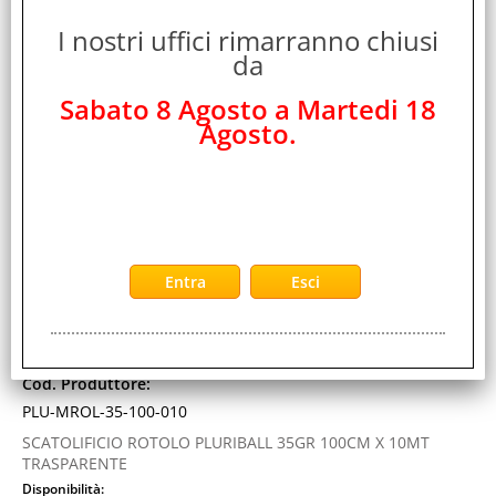
I nostri uffici rimarranno chiusi
da
Sabato 8 Agosto a Martedi 18
SCATOLIFICIO ROTOLO PLURIBALL 35GR 100CM X
Agosto.
10MT TRASPARENTE
Cod. art.:
452303
Marca:
Scatolificio
Colore:
TRASPARENTE
Cod. EAN:
8055517150344
Cod. Produttore:
PLU-MROL-35-100-010
SCATOLIFICIO ROTOLO PLURIBALL 35GR 100CM X 10MT
TRASPARENTE
Disponibilità: