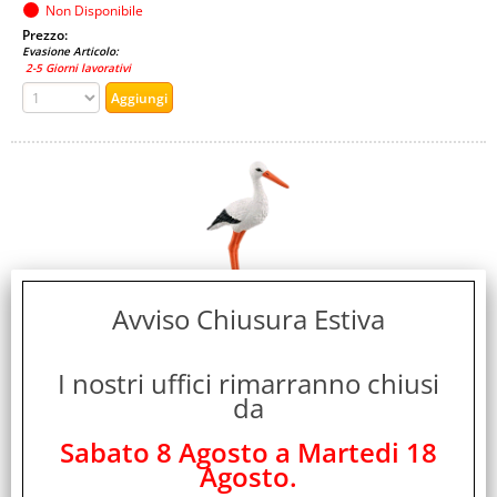
Non Disponibile
Prezzo:
Evasione Articolo:
2-5 Giorni lavorativi
Avviso Chiusura Estiva
SCHLEICH CICOGNA IN PLASTICA 5.8X2.6X8.9 CM
Cod. art.:
I nostri uffici rimarranno chiusi
483036
da
Marca:
Schleich
Sabato 8 Agosto a Martedi 18
Agosto.
Cod. EAN: