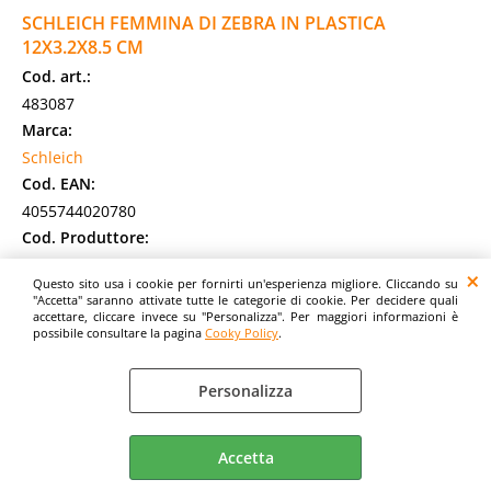
SCHLEICH FEMMINA DI ZEBRA IN PLASTICA
12X3.2X8.5 CM
Cod. art.:
483087
Marca:
Schleich
Cod. EAN:
4055744020780
Cod. Produttore:
14810
Questo sito usa i cookie per fornirti un'esperienza migliore. Cliccando su
Le zebre vivono nella savana africana e appartengono alla
"Accetta" saranno attivate tutte le categorie di cookie. Per decidere quali
famiglia dei cavalli. Ogni zebra ha un modello di mantello
accettare, cliccare invece su "Personalizza". Per maggiori informazioni è
possibile consultare la pagina
Cooky Policy
.
unico di strisce bianche e nere. [...]
Disponibilità:
Non Disponibile
Personalizza
Prezzo:
Evasione Articolo:
24-48 Ore lavorative
Accetta