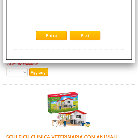
4059433448817
Cod. Produttore:
13936
Qual è la prima cosa che noti della nostra cicogna di
Schleich® FARM WORLD? Esattamente! Il suo lungo becco
rosso. La nostra cicogna bianca lo usa per [...]
Disponibilità:
Non Disponibile
Prezzo:
Evasione Articolo:
24-48 Ore lavorative
SCHLEICH CLINICA VETERINARIA CON ANIMALI