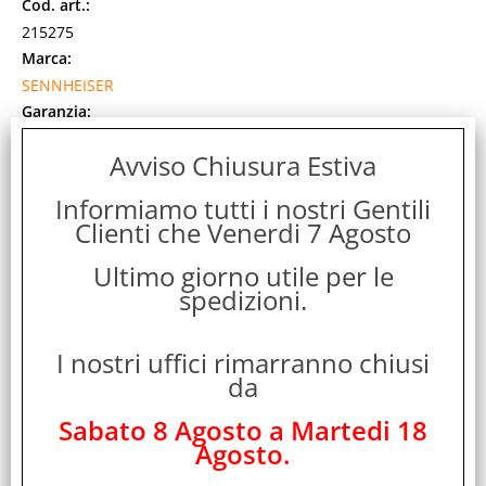
Cod. art.:
215275
Marca:
SENNHEISER
Garanzia:
ITALIA
Avviso Chiusura Estiva
Colore:
BLACK
Informiamo tutti i nostri Gentili
Cod. EAN:
Clienti che Venerdi 7 Agosto
4044155083378
Ultimo giorno utile per le
Cod. Produttore:
spedizioni.
SC30USB ML
SC 30 USB ML. Utilizzo: Gioco per PC. Tipo di auricolare:
Monofonico, Fattore di forma: Padiglione auricolare, Colore
I nostri uffici rimarranno chiusi
del prodotto: Nero. Interfaccia [...]
da
Disponibilità:
Non Disponibile
Sabato 8 Agosto a Martedi 18
Prezzo:
Agosto.
Evasione Articolo:
2-5 Giorni lavorativi