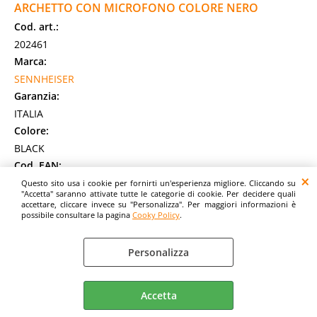
ARCHETTO CON MICROFONO COLORE NERO
Cod. art.:
202461
Marca:
SENNHEISER
Garanzia:
ITALIA
Colore:
BLACK
Cod. EAN:
4044155083385
Questo sito usa i cookie per fornirti un'esperienza migliore. Cliccando su
"Accetta" saranno attivate tutte le categorie di cookie. Per decidere quali
Cod. Produttore:
accettare, cliccare invece su "Personalizza". Per maggiori informazioni è
possibile consultare la pagina
Cooky Policy
.
SC60USBML
SC 60 USB ML. Utilizzo: Gioco per PC. Tipo di auricolare:
Stereofonico, Fattore di forma: Padiglione auricolare, Colore
Personalizza
del prodotto: Nero. [...]
Disponibilità:
Non Disponibile
Accetta
Prezzo: