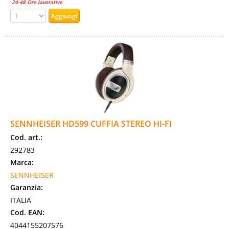
24-48 Ore lavorative
SENNHEISER HD599 CUFFIA STEREO HI-FI
Cod. art.:
292783
Marca:
SENNHEISER
Garanzia:
ITALIA
Cod. EAN:
4044155207576