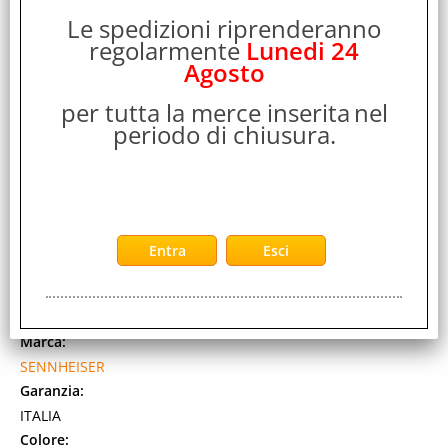
Le spedizioni riprenderanno
regolarmente
Lunedi 24
Agosto
per tutta la merce inserita
nel
periodo di chiusura.
SENNHEISER CUFFIA STEREO CON RICEVITORE
WIRELESS TECNOLOGIA DIGITALE 1 x RCA 1 x optical
digital NERO
Cod. art.:
415778
Marca:
SENNHEISER
Garanzia:
ITALIA
Colore: