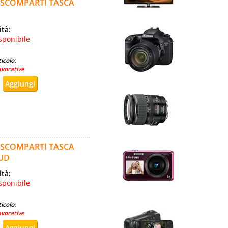
 SCOMPARTI TASCA
ità:
sponibile
icolo:
avorative
 SCOMPARTI TASCA
OUD
ità:
sponibile
icolo:
avorative