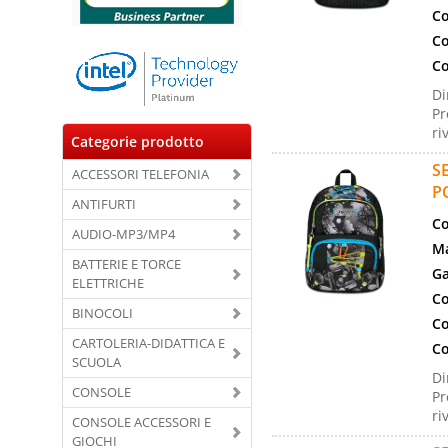
Co
Co
Co
Di
Pr
ri
Categorie prodotto
S
ACCESSORI TELEFONIA
P
ANTIFURTI
Co
AUDIO-MP3/MP4
Ma
BATTERIE E TORCE
Ga
ELETTRICHE
Co
BINOCOLI
Co
CARTOLERIA-DIDATTICA E
Co
SCUOLA
Di
CONSOLE
Pr
ri
CONSOLE ACCESSORI E
GIOCHI