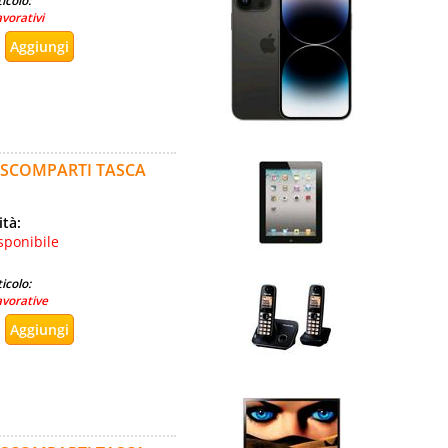
icolo:
avorativi
 SCOMPARTI TASCA
ità:
sponibile
icolo:
avorative