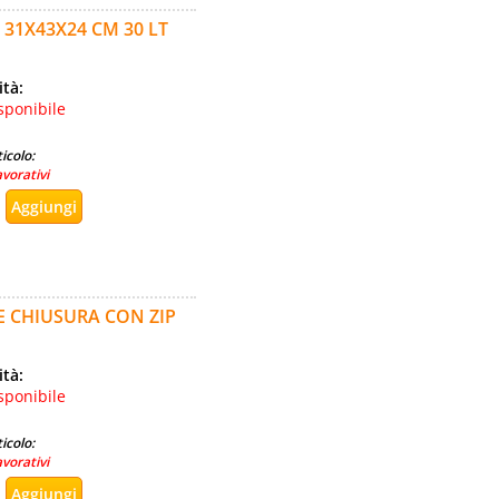
31X43X24 CM 30 LT
ità:
sponibile
icolo:
avorativi
E CHIUSURA CON ZIP
ità:
sponibile
icolo:
avorativi