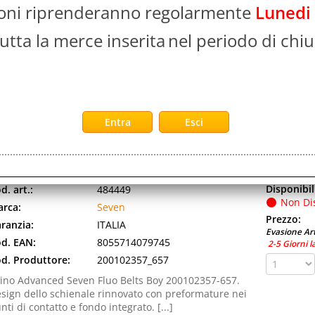
ioni riprenderanno regolarmente
Lunedi
Disponibil
d. art.:
484440
Non Di
rca:
Seven
utta la merce inserita
nel periodo di chiu
Prezzo:
lore:
FANTASIA
Evasione Art
d. EAN:
2000000823836
2-5 Giorni l
d. Produttore:
200102324_428
ino Advanced Seven Dye On Boy 200102324-428.
sign dello schienale rinnovato con preformature nei
nti di contatto e fondo integrato. Capacità: 30 [...]
EVEN ADVANCED FLUO BELTS BOY ZAINO IN POLIESTERE 3
ASCA FRONTALE
Disponibil
d. art.:
484449
Non Di
rca:
Seven
Prezzo:
ranzia:
ITALIA
Evasione Art
d. EAN:
8055714079745
2-5 Giorni l
d. Produttore:
200102357_657
ino Advanced Seven Fluo Belts Boy 200102357-657.
sign dello schienale rinnovato con preformature nei
nti di contatto e fondo integrato. [...]