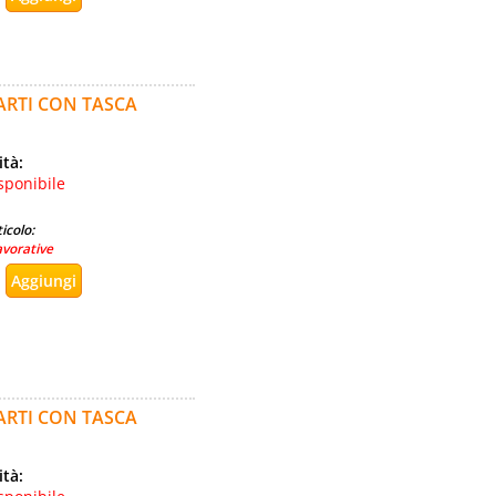
ARTI CON TASCA
ità:
sponibile
icolo:
avorative
ARTI CON TASCA
ità: