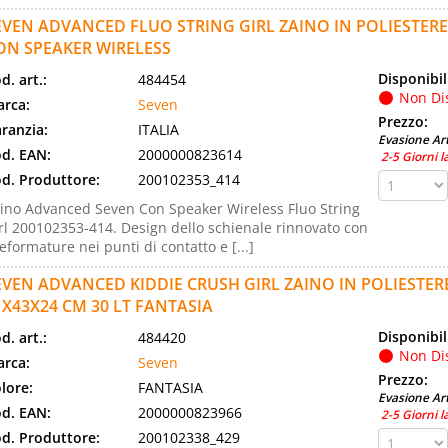
EVEN ADVANCED FLUO STRING GIRL ZAINO IN POLIESTERE 
ON SPEAKER WIRELESS
Disponibil
d. art.:
484454
Non Di
rca:
Seven
Prezzo:
ranzia:
ITALIA
Evasione Art
d. EAN:
2000000823614
2-5 Giorni l
d. Produttore:
200102353_414
ino Advanced Seven Con Speaker Wireless Fluo String
rl 200102353-414. Design dello schienale rinnovato con
eformature nei punti di contatto e [...]
EVEN ADVANCED KIDDIE CRUSH GIRL ZAINO IN POLIESTER
1X43X24 CM 30 LT FANTASIA
Disponibil
d. art.:
484420
Non Di
rca:
Seven
Prezzo:
lore:
FANTASIA
Evasione Art
d. EAN:
2000000823966
2-5 Giorni l
d. Produttore:
200102338_429