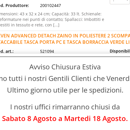
d. Produttore:
200102447
mensioni: 43 x 32 x 24 cm; Capacità: 33 lt. Schienale:
eformature nei punti di contatto; Spallacci: Imbottiti e
vestiti in tessuto e rete, con [...]
EVEN ADVANCED DETACH ZAINO IN POLIESTERE 2 SCOMPA
TACCABILE TASCA PORTA PC E TASCA BORRACCIA VERDE 
Disponibil
d. art.:
521094
Non Di
rca:
Seven
Prezzo:
Avviso Chiusura Estiva
ranzia:
ITALIA
Evasione Art
lore:
VERDE
24-48 Ore l
 tutti i nostri Gentili Clienti che Vener
d. EAN:
8055714149271
d. Produttore:
200102430
Ultimo giorno utile per le spedizioni.
mensioni: 43 x 32 x 24 cm (zainetto amovibile: 43 x 32 x
cm); Capacità: 35 lt totale (zainetto amovibile: 16 lt).
I nostri uffici rimarranno chiusi da
hienale: Preformature nei [...]
Sabato 8 Agosto a Martedi 18 Agosto.
EVEN ADVANCED DYE ON BOY ZAINO IN POLIESTERE CHIU
1X43X24 CM 30 LT FANTASIA