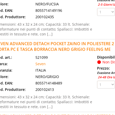
Evasione Art
lore:
NERO/FUCSIA
2-5 Giorni l
d. EAN:
8055714149196
d. Produttore:
200102435
mensioni: 43 x 32 x 24 cm; Capacità: 33 lt. Schienale:
eformature nei punti di contatto; Spallacci: Imbottiti e
vestiti in tessuto e rete, con [...]
EVEN ADVANCED DETACH POCKET ZAINO IN POLIESTERE 2
ORTA PC E TASCA BORRACCIA NERO GRIGIO FEELING ME
Disponibil
d. art.:
521099
Non Di
rca:
Seven
Prezzo:
ranzia:
ITALIA
Evasione Art
lore:
NERO/GRIGIO
24-48 Ore l
d. EAN:
8055714148489
d. Produttore:
200102413
mensioni: 43 x 32 x 24 cm; Capacità: 33 lt. Schienale:
eformature nei punti di contatto; Spallacci: Imbottiti e
vestiti in tessuto e rete, con [...]