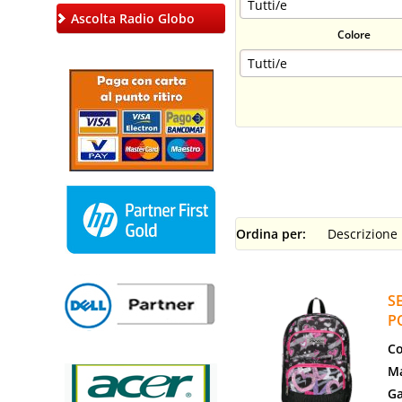
Ascolta Radio Globo
Colore
Ordina per:
S
P
Co
Ma
Ga