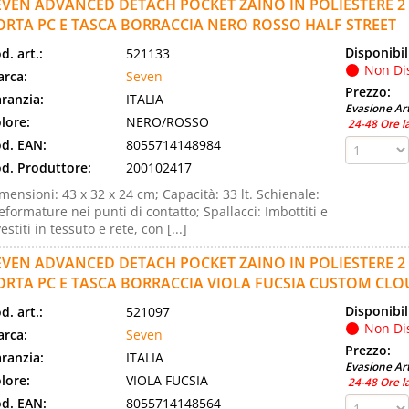
EVEN ADVANCED DETACH POCKET ZAINO IN POLIESTERE 2
ORTA PC E TASCA BORRACCIA NERO ROSSO HALF STREET
Disponibil
d. art.:
521133
Non Di
rca:
Seven
Prezzo:
ranzia:
ITALIA
Evasione Art
lore:
NERO/ROSSO
24-48 Ore l
d. EAN:
8055714148984
d. Produttore:
200102417
mensioni: 43 x 32 x 24 cm; Capacità: 33 lt. Schienale:
eformature nei punti di contatto; Spallacci: Imbottiti e
vestiti in tessuto e rete, con [...]
EVEN ADVANCED DETACH POCKET ZAINO IN POLIESTERE 2
ORTA PC E TASCA BORRACCIA VIOLA FUCSIA CUSTOM CL
Disponibil
d. art.:
521097
Non Di
rca:
Seven
Prezzo:
ranzia:
ITALIA
Evasione Art
lore:
VIOLA FUCSIA
24-48 Ore l
d. EAN:
8055714148564