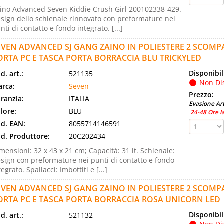
ino Advanced Seven Kiddie Crush Girl 200102338-429.
sign dello schienale rinnovato con preformature nei
nti di contatto e fondo integrato. [...]
EVEN ADVANCED SJ GANG ZAINO IN POLIESTERE 2 SCOMP
ORTA PC E TASCA PORTA BORRACCIA BLU TRICKYLED
Disponibil
d. art.:
521135
Non Di
rca:
Seven
Prezzo:
ranzia:
ITALIA
Evasione Art
lore:
BLU
24-48 Ore l
d. EAN:
8055714146591
d. Produttore:
20C202434
mensioni: 32 x 43 x 21 cm; Capacità: 31 lt. Schienale:
sign con preformature nei punti di contatto e fondo
tegrato. Spallacci: Imbottiti e [...]
EVEN ADVANCED SJ GANG ZAINO IN POLIESTERE 2 SCOMP
ORTA PC E TASCA PORTA BORRACCIA ROSA UNICORN LED
Disponibil
d. art.:
521132