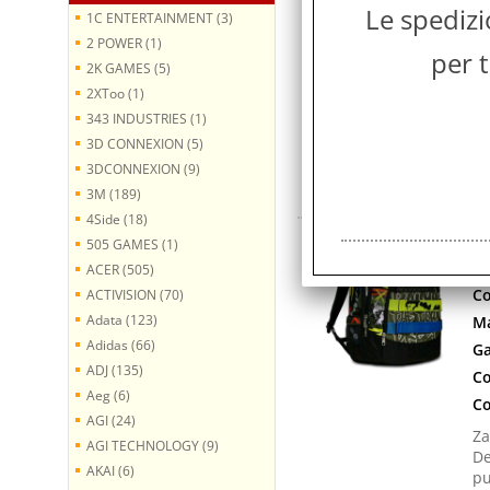
Le spediz
Co
1C ENTERTAINMENT (3)
Ma
2 POWER (1)
per t
Co
2K GAMES (5)
2XToo (1)
Co
343 INDUSTRIES (1)
Co
3D CONNEXION (5)
Za
3DCONNEXION (9)
De
3M (189)
pu
4Side (18)
S
505 GAMES (1)
T
ACER (505)
Co
ACTIVISION (70)
Adata (123)
Ma
Adidas (66)
Ga
ADJ (135)
Co
Aeg (6)
Co
AGI (24)
Za
AGI TECHNOLOGY (9)
De
AKAI (6)
pu