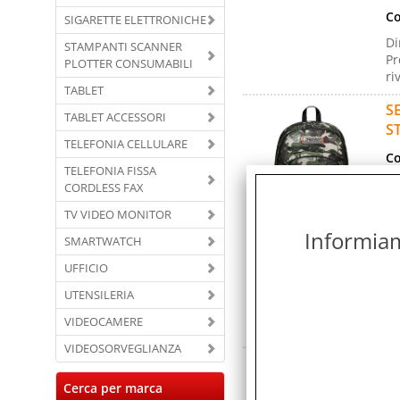
Co
SIGARETTE ELETTRONICHE
Di
STAMPANTI SCANNER
Pr
PLOTTER CONSUMABILI
ri
TABLET
S
TABLET ACCESSORI
S
TELEFONIA CELLULARE
Co
TELEFONIA FISSA
Ma
CORDLESS FAX
Ga
TV VIDEO MONITOR
Co
Informiamo
SMARTWATCH
Co
UFFICIO
Co
UTENSILERIA
Di
8 
VIDEOCAMERE
Sc
VIDEOSORVEGLIANZA
S
3
Cerca per marca