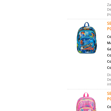
Za
De
pu
S
P
Co
Ma
Ga
Co
Co
Co
Di
De
in
S
P
Co