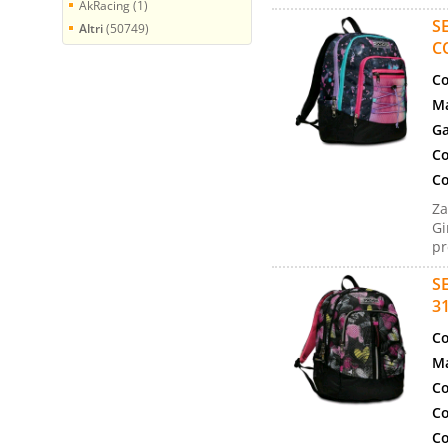
AkRacing (1)
S
Altri
(50749)
C
Co
Ma
Ga
Co
Co
Za
Gi
pr
S
3
Co
Ma
Co
Co
Co