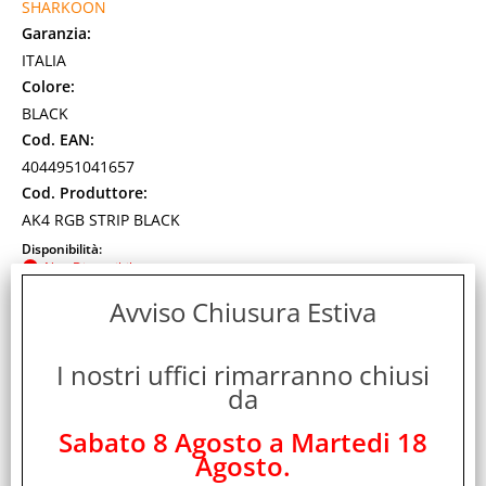
SHARKOON
Garanzia:
ITALIA
Colore:
BLACK
Cod. EAN:
4044951041657
Cod. Produttore:
AK4 RGB STRIP BLACK
Disponibilità:
Non Disponibile
Prezzo:
Avviso Chiusura Estiva
Evasione Articolo:
2-5 Giorni lavorativi
I nostri uffici rimarranno chiusi
da
Sabato 8 Agosto a Martedi 18
Agosto.