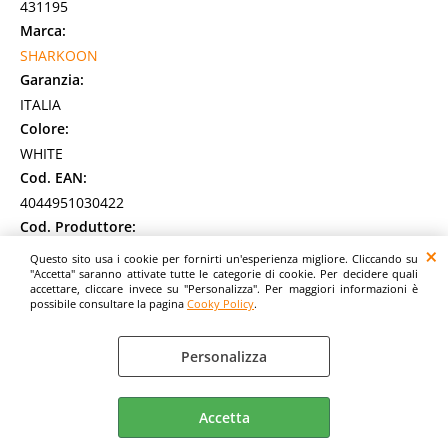
431195
Marca:
SHARKOON
Garanzia:
ITALIA
Colore:
WHITE
Cod. EAN:
4044951030422
Cod. Produttore:
ELITE SHARK CA300H WHITE
Questo sito usa i cookie per fornirti un'esperienza migliore. Cliccando su
"Accetta" saranno attivate tutte le categorie di cookie. Per decidere quali
Sharkoon ELITE SHARK CA300H. Fattore di forma: Tower,
accettare, cliccare invece su "Personalizza". Per maggiori informazioni è
Tipo: PC, Colore del prodotto: Bianco. Ventole anteriori
possibile consultare la pagina
Cooky Policy
.
installate: 3x 120 mm, Diametro delle [...]
Disponibilità:
Personalizza
Non Disponibile
Prezzo:
Evasione Articolo:
2-5 Giorni lavorativi
Accetta