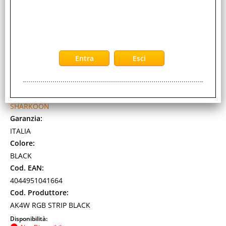
SHARKOON AK4W RGB STRIP MIDI TOWER ATX U3 1
x USB-C 4 x 120mm ARGB FAN
Cod. art.:
543776
Marca:
SHARKOON
Garanzia:
ITALIA
Colore:
BLACK
Cod. EAN:
4044951041664
Cod. Produttore:
AK4W RGB STRIP BLACK
Disponibilità: