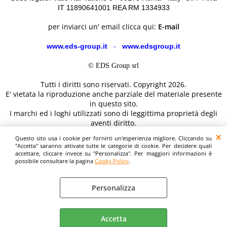
IT 11890641001 REA RM 1334933
per inviarci un' email clicca qui:
E-mail
www.eds-group.it
-
www.edsgroup.it
© EDS Group srl
Tutti i diritti sono riservati. Copyright 2026.
E' vietata la riproduzione anche parziale del materiale presente
in questo sito.
I marchi ed i loghi utilizzati sono di leggittima proprietà degli
aventi diritto.
Le immagini e le caratteristiche dei prodotti sono al solo
Questo sito usa i cookie per fornirti un'esperienza migliore. Cliccando su
scopo illustrativo fanno fede i dettagli sul sito del costruttore.
"Accetta" saranno attivate tutte le categorie di cookie. Per decidere quali
accettare, cliccare invece su "Personalizza". Per maggiori informazioni è
possibile consultare la pagina
Cooky Policy
.
Personalizza
Cooky Policy
Preferenze cookie
Accetta