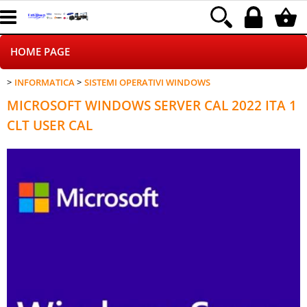
HOME PAGE
INFORMATICA
SISTEMI OPERATIVI WINDOWS
CHI SIAMO
MICROSOFT WINDOWS SERVER CAL 2022 ITA 1
LOGISTICA
CLT USER CAL
NEGOZI ON LINE
DROPSHIPPING
SINCRONIZZATI CON NOI
SPEDIZIONI
PAGAMENTI