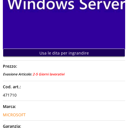
CONTATTI
Usa le dita per ingrandire
Prezzo:
Evasione Articolo:
2-5 Giorni lavorativi
Cod. art.:
471710
Marca:
MICROSOFT
Garanzia: