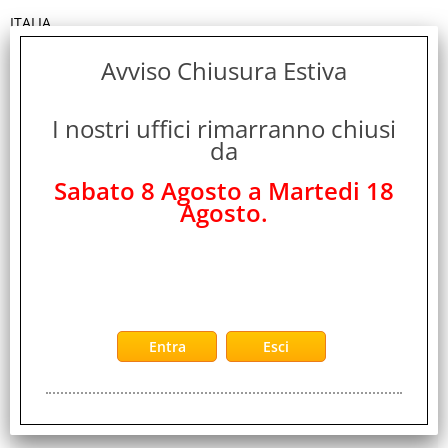
ITALIA
Cod. EAN:
Avviso Chiusura Estiva
0889842771770
I nostri uffici rimarranno chiusi
Cod. Produttore:
da
R18-06452
Sabato 8 Agosto a Martedi 18
Disponibilità:
Agosto.
Non Disponibile
Peso:
0,030 Kg