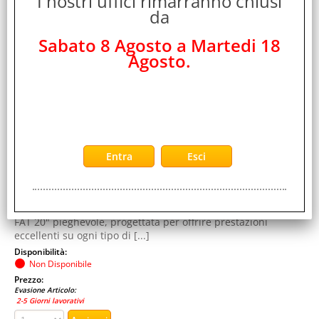
I nostri uffici rimarranno chiusi
KM NERO
da
Cod. art.:
Sabato 8 Agosto a Martedi 18
556112
Agosto.
Marca:
SKY JET
Colore:
NERO
Cod. EAN:
8057165129994
Cod. Produttore:
SKJBIC950
Vivi l’esperienza di una pedalata senza limiti con la E-BIKE
FAT 20" pieghevole, progettata per offrire prestazioni
eccellenti su ogni tipo di [...]
Disponibilità:
Non Disponibile
Prezzo:
Evasione Articolo:
2-5 Giorni lavorativi