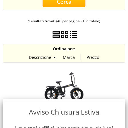
CONTATTI
1 risultati trovati (40 per pagina - 1 in totale)
Ordina per:
Avviso Chiusura Estiva
SKY JET BICICLETTA ELETTRICA PIEGHEVOLE 250W
RUOTE DA 20" X 4" TELAIO IN ACCIAIO CERCHI IN
LEGA DISPLAY LCD FRENI A DISCO AUTONOMIA 45