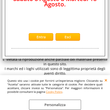
Agosto.
EDS Group Srl -
Distributore Ingrosso Telefonia Cellulare ed Elettronica
CONTATTI
di Consumo
Sede legale: Viale Raf Vallone 5 - 00173 Roma - Italy C.F.- P.iva
IT 11890641001 REA RM 1334933
per inviarci un' email clicca qui:
E-mail
www.eds-group.it
-
www.edsgroup.it
© EDS Group srl
Tutti i diritti sono riservati. Copyright 2026.
E' vietata la riproduzione anche parziale del materiale presente
in questo sito.
I marchi ed i loghi utilizzati sono di leggittima proprietà degli
aventi diritto.
Le immagini e le caratteristiche dei prodotti sono al solo
Questo sito usa i cookie per fornirti un'esperienza migliore. Cliccando su
scopo illustrativo fanno fede i dettagli sul sito del costruttore.
"Accetta" saranno attivate tutte le categorie di cookie. Per decidere quali
accettare, cliccare invece su "Personalizza". Per maggiori informazioni è
possibile consultare la pagina
Cooky Policy
.
Personalizza
Cooky Policy
Preferenze cookie