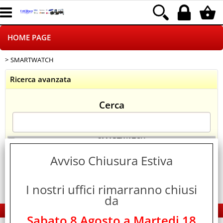
HOME PAGE
SMARTWATCH
CHI SIAMO
Ricerca avanzata
LOGISTICA
Cerca
NEGOZI ON LINE
DROPSHIPPING
> SMARTWATCH
Categoria:
HOME PAGE
Avviso Chiusura Estiva
SINCRONIZZATI CON NOI
I nostri uffici rimarranno chiusi
SPEDIZIONI
da
EDS Group Italia - Electronics Group
PAGAMENTI
Sabato 8 Agosto a Martedi 18