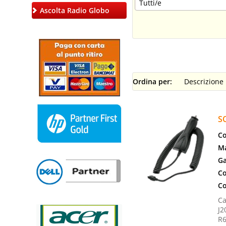
Ascolta Radio Globo
Ordina per:
S
Co
Ma
Ga
Co
Co
Ca
J2
R6