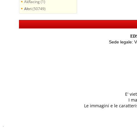
AkRacing (1)
Altri
(50749)
EDS
Sede legale: 
E' vi
I ma
Le immagini e le caratteris