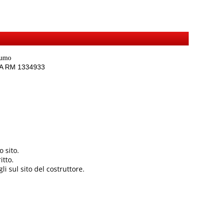
sumo
REA RM 1334933
 sito.
itto.
li sul sito del costruttore.