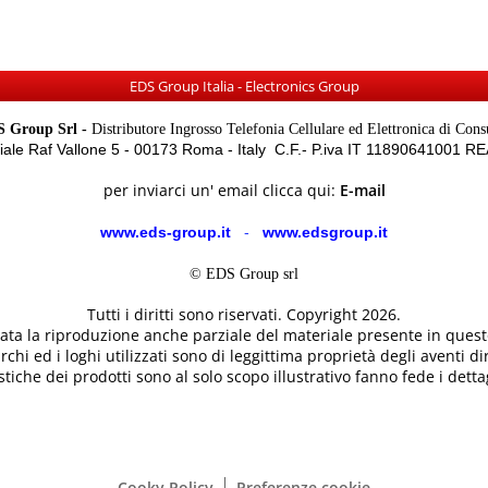
EDS Group Italia - Electronics Group
 Group Srl -
Distributore Ingrosso Telefonia Cellulare ed Elettronica di Con
Viale Raf Vallone 5 - 00173 Roma - Italy C.F.- P.iva IT 11890641001 
per inviarci un' email clicca qui:
E-mail
www.eds-group.it
-
www.edsgroup.it
© EDS Group srl
Tutti i diritti sono riservati. Copyright 2026.
etata la riproduzione anche parziale del materiale presente in questo
rchi ed i loghi utilizzati sono di leggittima proprietà degli aventi dir
tiche dei prodotti sono al solo scopo illustrativo fanno fede i dettag
Cooky Policy
Preferenze cookie