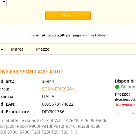
1 risultati trovati (40 per pagina - 1 in totale)
ONY ERICSSON CAVO AUTO
Disponibil
d. art.:
36944
Disponi
rca:
SONY-ERICSSON
Prezzo:
ranzia:
ITALIA
Evasione Art
d. EAN:
0095673174622
Immediata
d. Produttore:
DPY901336
ricabatterie da auto 12/24 Volt - A2618i A2628i F500i
00i J300i P800i P900i P910i P910i R310i R320i R380i
00i S700i S700i T20i T28i T29i T39i [...]