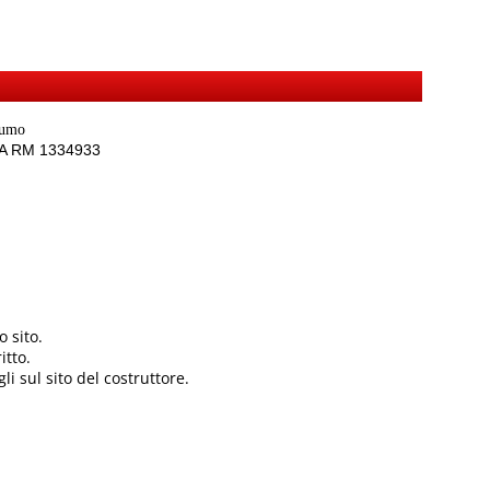
sumo
REA RM 1334933
 sito.
itto.
li sul sito del costruttore.