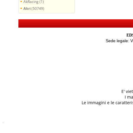
AkRacing (1)
Altri
(50749)
EDS
Sede legale: 
E' vi
I ma
Le immagini e le caratteris