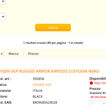
1 risultati trovati (40 per pagina - 1 in totale)
PIGEN SGP RUGGED ARMOR AIRPODS CUSTODIA NERO
Disponibil
d. art.:
395858
Non Di
rca:
SPIGEN SGP
Prezzo:
ranzia:
ITALIA
Evasione Art
lore:
BLACK
48 Ore lavo
d. EAN:
8809685624028