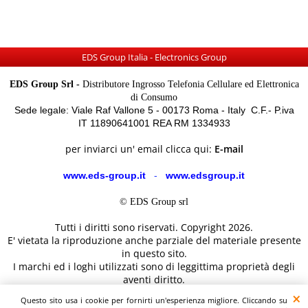
EDS Group Italia - Electronics Group
EDS Group Srl -
Distributore Ingrosso Telefonia Cellulare ed Elettronica
di Consumo
Sede legale: Viale Raf Vallone 5 - 00173 Roma - Italy C.F.- P.iva
IT 11890641001 REA RM 1334933
per inviarci un' email clicca qui:
E-mail
www.eds-group.it
-
www.edsgroup.it
© EDS Group srl
Tutti i diritti sono riservati. Copyright 2026.
E' vietata la riproduzione anche parziale del materiale presente
in questo sito.
I marchi ed i loghi utilizzati sono di leggittima proprietà degli
aventi diritto.
Le immagini e le caratteristiche dei prodotti sono al solo
Questo sito usa i cookie per fornirti un'esperienza migliore. Cliccando su
scopo illustrativo fanno fede i dettagli sul sito del costruttore.