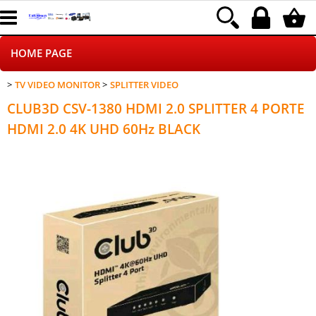
HOME PAGE
TV VIDEO MONITOR
SPLITTER VIDEO
CHI SIAMO
CLUB3D CSV-1380 HDMI 2.0 SPLITTER 4 PORTE
LOGISTICA
HDMI 2.0 4K UHD 60Hz BLACK
NEGOZI ON LINE
DROPSHIPPING
SINCRONIZZATI CON NOI
SPEDIZIONI
PAGAMENTI