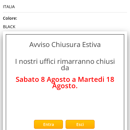
ITALIA
Colore:
BLACK
Cod. EAN:
Avviso Chiusura Estiva
8719214471002
Cod. Produttore:
I nostri uffici rimarranno chiusi
da
CSV-1380
Sabato 8 Agosto a Martedi 18
Disponibilità:
Agosto.
Non Disponibile
Peso:
0,420 Kg