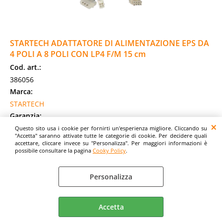
STARTECH ADATTATORE DI ALIMENTAZIONE EPS DA
4 POLI A 8 POLI CON LP4 F/M 15 cm
Cod. art.:
386056
Marca:
STARTECH
Garanzia:
ITALIA
Questo sito usa i cookie per fornirti un'esperienza migliore. Cliccando su
"Accetta" saranno attivate tutte le categorie di cookie. Per decidere quali
Cod. EAN:
accettare, cliccare invece su "Personalizza". Per maggiori informazioni è
possibile consultare la pagina
Cooky Policy
.
0065030835435
Cod. Produttore:
EPS48ADAP
Personalizza
Adattatore corrente da ATX a EPS (EPS48ADAP) Adattatore di
alimentazione 4 pin ATX12V (F) a EPS12V a 8 pin,
Accetta
alimentazione interna 4 pin (5V) (M) 15.2 [...]
Disponibilità: