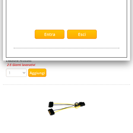
Cod. EAN:
0065030846639
Cod. Produttore:
SATPCIEXADAP
Cavo di alimentazione alimentazione SATA (M) a Cavo alim.
PCI 6 piedini (M) 15 cm
Disponibilità:
Non Disponibile
Prezzo:
Evasione Articolo:
2-5 Giorni lavorativi