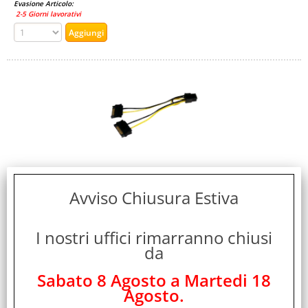
Evasione Articolo:
2-5 Giorni lavorativi
STARTECH ADATTATORE CAVO DI ALIMENTAZIONE
SATA A SCHEDA VIDEO PCI EXPRESS 6 PIN DA 15 cm
Avviso Chiusura Estiva
Cod. art.:
386077
I nostri uffici rimarranno chiusi
Marca:
da
STARTECH
Sabato 8 Agosto a Martedi 18
Garanzia:
Agosto.
ITALIA