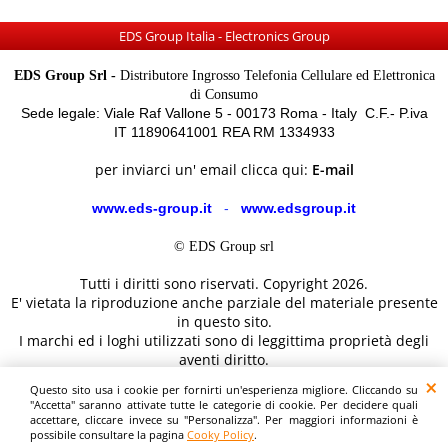
EDS Group Italia - Electronics Group
EDS Group Srl -
Distributore Ingrosso Telefonia Cellulare ed Elettronica
di Consumo
Sede legale: Viale Raf Vallone 5 - 00173 Roma - Italy C.F.- P.iva
IT 11890641001 REA RM 1334933
per inviarci un' email clicca qui:
E-mail
www.eds-group.it
-
www.edsgroup.it
© EDS Group srl
Tutti i diritti sono riservati. Copyright 2026.
E' vietata la riproduzione anche parziale del materiale presente
in questo sito.
I marchi ed i loghi utilizzati sono di leggittima proprietà degli
aventi diritto.
Le immagini e le caratteristiche dei prodotti sono al solo
Questo sito usa i cookie per fornirti un'esperienza migliore. Cliccando su
scopo illustrativo fanno fede i dettagli sul sito del costruttore.
"Accetta" saranno attivate tutte le categorie di cookie. Per decidere quali
accettare, cliccare invece su "Personalizza". Per maggiori informazioni è
possibile consultare la pagina
Cooky Policy
.