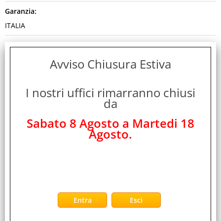
Garanzia:
ITALIA
Colore:
BLACK
Avviso Chiusura Estiva
Cod. EAN:
I nostri uffici rimarranno chiusi
8026974022741
da
Cod. Produttore:
Sabato 8 Agosto a Martedi 18
A02-F10P8-120W
Agosto.
Disponibilità:
Non Disponibile
Peso:
0,850 Kg