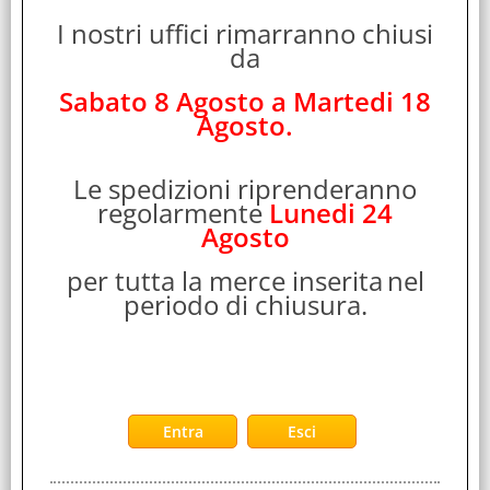
T-LOGIC TLOTL164R STAZIONE METEO CON RADIO
I nostri uffici rimarranno chiusi
FM BAROMETRO E OROLOGIO INGRESSO AUX
da
ROSSO
Sabato 8 Agosto a Martedi 18
Cod. art.:
Agosto.
504000
Marca:
Le spedizioni riprenderanno
T-LOGIC
regolarmente
Lunedi 24
Garanzia:
Agosto
ITALIA
Colore:
per tutta la merce inserita
nel
ROSSO
periodo di chiusura.
Cod. EAN:
8032625021643
Cod. Produttore:
TLOTL164R
T-LOGIC TLOTL164R STAZIONE METEO CON RADIO FM
BAROMETRO E OROLOGIO INGRESSO AUX ROSSO
Disponibilità: