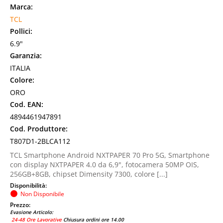
Marca:
TCL
Pollici:
6.9"
Garanzia:
ITALIA
Colore:
ORO
Cod. EAN:
4894461947891
Cod. Produttore:
T807D1-2BLCA112
TCL Smartphone Android NXTPAPER 70 Pro 5G, Smartphone
con display NXTPAPER 4.0 da 6,9", fotocamera 50MP OIS,
256GB+8GB, chipset Dimensity 7300, colore [...]
Disponibilità:
Non Disponibile
Prezzo:
Evasione Articolo:
24-48 Ore Lavorative
Chiusura ordini ore 14.00