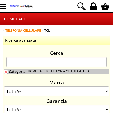
HOME PAGE
TELEFONIA CELLULARE
TCL
CHI SIAMO
Ricerca avanzata
LOGISTICA
Cerca
NEGOZI ON LINE
DROPSHIPPING
>
> TCL
Categoria:
HOME PAGE
TELEFONIA CELLULARE
Marca
SINCRONIZZATI CON NOI
SPEDIZIONI
Garanzia
PAGAMENTI