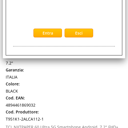
TCL 60 ULTRA NXTPAPER 5G DUAL SIM 7.2" OCTA
CORE 512GB RAM 12GB 5G ITALIA DARK CHROME
CON FLIP COVER E STYLUS PEN INCLUSI NELLA
CONFEZIONE
Cod. art.:
576096
Marca:
TCL
Pollici:
7.2"
Garanzia:
ITALIA
Colore:
BLACK
Cod. EAN:
4894461869032
Cod. Produttore:
T951K1-2ALCA112-1
TCL NXTPAPER 60 Ultra 5G Smartphone Android, 7,2" FHD+,