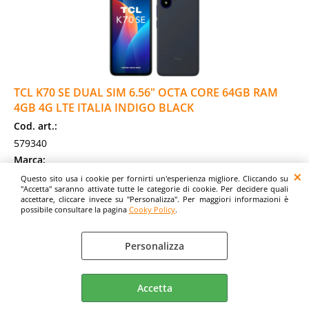
TCL K70 SE DUAL SIM 6.56" OCTA CORE 64GB RAM
4GB 4G LTE ITALIA INDIGO BLACK
Cod. art.:
579340
Marca:
TCL
Questo sito usa i cookie per fornirti un'esperienza migliore. Cliccando su
"Accetta" saranno attivate tutte le categorie di cookie. Per decidere quali
Pollici:
accettare, cliccare invece su "Personalizza". Per maggiori informazioni è
6.56"
possibile consultare la pagina
Cooky Policy
.
Garanzia:
ITALIA
Personalizza
Colore:
BLACK
Accetta
Cod. EAN: