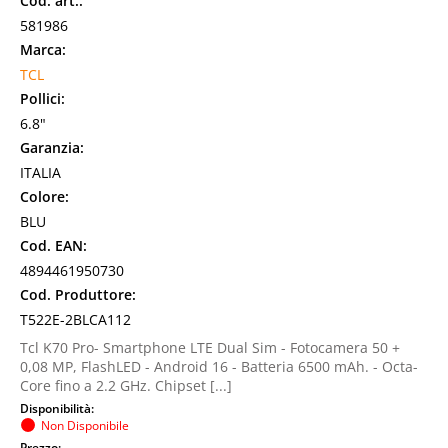
Cod. art.:
581986
Marca:
TCL
Pollici:
6.8"
Garanzia:
ITALIA
Colore:
BLU
Cod. EAN:
4894461950730
Cod. Produttore:
T522E-2BLCA112
Tcl K70 Pro- Smartphone LTE Dual Sim - Fotocamera 50 +
0,08 MP, FlashLED - Android 16 - Batteria 6500 mAh. - Octa-
Core fino a 2.2 GHz. Chipset [...]
Disponibilità:
Non Disponibile
Prezzo: