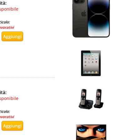
ità:
sponibile
icolo:
avorativi
ità:
sponibile
icolo:
avorativi