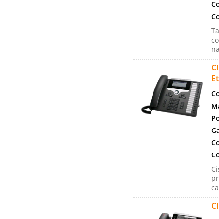
Co
Co
Ta
co
na
C
E
Co
Ma
Po
Ga
Co
Co
Ci
pr
ca
C