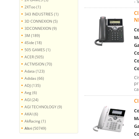
- 
2XToo (1)
C
343 INDUSTRIES (1)
N
3D CONNEXION (5)
3DCONNEXION (9)
Co
3M (189)
Ma
4Side (18)
Ga
505 GAMES (1)
Co
ACER (505)
Co
ACTIVISION (70)
Co
Adata (123)
Ci
Adidas (66)
pr
ADJ (135)
ca
Aeg (6)
AGI (24)
C
AGI TECHNOLOGY (9)
Co
AKAI (6)
Ma
AkRacing (1)
Ga
Altri
(50749)
Co