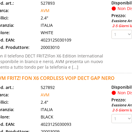
Disponibil
d. art.:
527893
Non Di
rca:
AVM
Prezzo:
llici:
2.4"
Evasione Art
ranzia:
ITALIA
2-5 Giorni l
lore:
WHITE
d. EAN:
4023125030109
d. Produttore:
20003010
n il telefono DECT FRITZ!Fon X6 Edition International
isponibile in bianco e nero), AVM presenta un nuovo
lento a tutto tondo per la telefonia e [...]
VM FRITZ! FON X6 CORDLESS VOIP DECT GAP NERO
Disponibil
d. art.:
527892
Non Di
rca:
AVM
Prezzo:
llici:
2.4"
Evasione Art
ranzia:
ITALIA
2-5 Giorni l
lore:
BLACK
d. EAN:
4023125030093
d. Produttore:
20003009