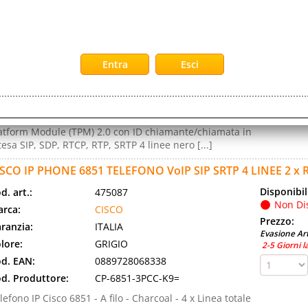
Disponibil
d. art.:
520474
Non Di
rca:
CISCO
Prezzo:
ranzia:
ITALIA
Evasione Art
lore:
BLACK
2-5 Giorni l
d. EAN:
0889728594950
d. Produttore:
DP-9841-K9=
sco Desk Phone 9841 Telefono VoIP con Trusted
atform Module (TPM) 2.0 con ID chiamante/chiamata in
tesa SIP, SDP, RTCP, RTP, SRTP 4 linee nero [...]
ISCO IP PHONE 6851 TELEFONO VoIP SIP SRTP 4 LINEE 2 x Re
Disponibil
d. art.:
475087
Non Di
rca:
CISCO
Prezzo:
ranzia:
ITALIA
Evasione Art
lore:
GRIGIO
2-5 Giorni l
d. EAN:
0889728068338
d. Produttore:
CP-6851-3PCC-K9=
lefono IP Cisco 6851 - A filo - Charcoal - 4 x Linea totale