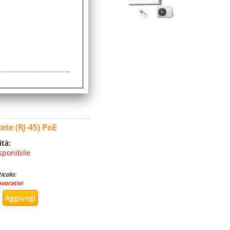
ità:
sponibile
icolo:
avorativi
te (RJ-45) PoE
ità:
sponibile
icolo:
avorativi