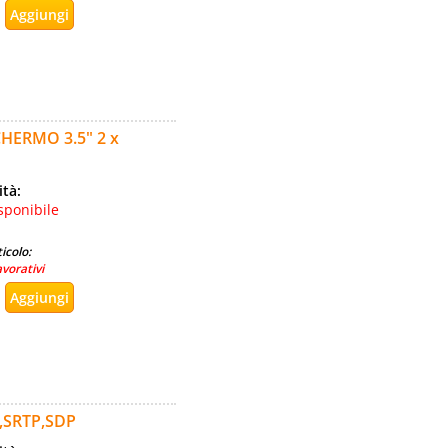
CHERMO 3.5" 2 x
ità:
sponibile
icolo:
avorativi
,SRTP,SDP