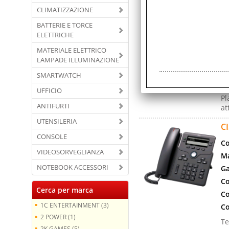
Co
CLIMATIZZAZIONE
Ma
BATTERIE E TORCE
ELETTRICHE
Ga
Co
MATERIALE ELETTRICO
LAMPADE ILLUMINAZIONE
Co
Co
SMARTWATCH
Ci
UFFICIO
Pl
ANTIFURTI
at
UTENSILERIA
C
CONSOLE
Co
VIDEOSORVEGLIANZA
Ma
NOTEBOOK ACCESSORI
Ga
Co
Cerca per marca
Co
1C ENTERTAINMENT (3)
Co
2 POWER (1)
Te
2K GAMES (5)