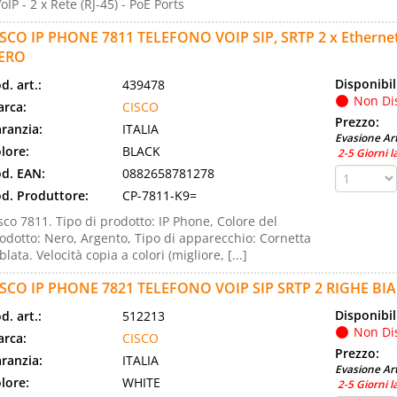
VoIP - 2 x Rete (RJ-45) - PoE Ports
ISCO IP PHONE 7811 TELEFONO VOIP SIP, SRTP 2 x Etherne
ERO
Disponibil
d. art.:
439478
Non Di
rca:
CISCO
Prezzo:
ranzia:
ITALIA
Evasione Art
lore:
BLACK
2-5 Giorni l
d. EAN:
0882658781278
d. Produttore:
CP-7811-K9=
sco 7811. Tipo di prodotto: IP Phone, Colore del
odotto: Nero, Argento, Tipo di apparecchio: Cornetta
blata. Velocità copia a colori (migliore, [...]
ISCO IP PHONE 7821 TELEFONO VOIP SIP SRTP 2 RIGHE BI
Disponibil
d. art.:
512213
Non Di
rca:
CISCO
Prezzo:
ranzia:
ITALIA
Evasione Art
lore:
WHITE
2-5 Giorni l