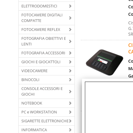
ELETTRODOMESTICI
Co
Co
FOTOCAMERE DIGITALI
COMPATTE
Ci
G.
FOTOCAMERE REFLEX
SR
FOTOGRAFIA OBIETTIVI E
LENTI
C
C
FOTOGRAFIA ACCESSORI
Co
GIOCHI E GIOCATTOLI
Ma
VIDEOCAMERE
Ga
BINOCOLI
Co
CONSOLE ACCESSORI E
Co
GIOCHI
Ci
NOTEBOOK
Ad
PC e WORKSTATION
C
SIGARETTE ELETTRONICHE
2
-
INFORMATICA