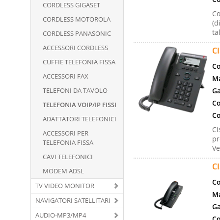
CORDLESS GIGASET
Co
CORDLESS MOTOROLA
(d
ta
CORDLESS PANASONIC
ACCESSORI CORDLESS
C
CUFFIE TELEFONIA FISSA
Co
ACCESSORI FAX
Ma
TELEFONI DA TAVOLO
Ga
Co
TELEFONIA VOIP/IP FISSI
Co
ADATTATORI TELEFONICI
Ci
ACCESSORI PER
pr
TELEFONIA FISSA
Ve
CAVI TELEFONICI
C
MODEM ADSL
Co
TV VIDEO MONITOR
Ma
NAVIGATORI SATELLITARI
Ga
AUDIO-MP3/MP4
Co