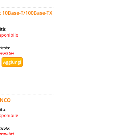
t 10Base-T/100Base-TX
ità:
sponibile
icolo:
avorativi
ANCO
ità:
sponibile
icolo:
avorativi