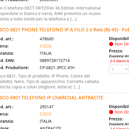
n il telefono DECT FRITZ!Fon X6 Edition International
isponibile in bianco e nero), AVM presenta un nuovo
lento a tutto tondo per la telefonia e [...]
ISCO 6821 PHONE TELEFONO IP A FILO 2 x Rete (RJ-45) - Po
Disponibil
d. art.:
478600
Non Di
rca:
CISCO
Prezzo:
ranzia:
ITALIA
Evasione Art
d. EAN:
0889728172714
2-5 Giorni l
d. Produttore:
CP-6821-3PCC-K9=
sco 6821. Tipo di prodotto: IP Phone, Colore del
odotto: Nero, Tipo di apparecchio: Cornetta cablata.
locità copia a colori (migliore, lettera): [...]
ISCO 6901 TELEFONO IP CHARCOAL ANTRACITE
Disponibil
d. art.:
295147
Non Di
rca:
CISCO
Prezzo:
ranzia:
ITALIA
Evasione Art
lore:
ANTRACITE
2-5 Giorni l