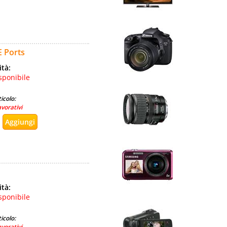
E Ports
ità:
sponibile
icolo:
avorativi
ità:
sponibile
icolo:
avorativi