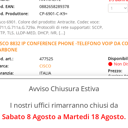
d. EAN:
0882658289378
d. Produttore:
CP-6901-C-K9=
sco 6901. Colore del prodotto: Antracite. Codec voce:
711,G.711a,G.729a. Protocolli di rete supportati: SCCP,
TP, TLS, LLDP-MED, DHCP, IVR, [...]
ISCO 8832 IP CONFERENCE PHONE -TELEFONO VOIP DA C
ARBONE
Disponibil
d. art.:
477525
Non Di
rca:
CISCO
Prezzo:
ranzia:
ITALIA
Evasione Art
d. EAN:
0889728126205
2-5 Giorni l
Avviso Chiusura Estiva
d. Produttore:
CP-8832-EU-K9
sco 8832. Tipo di prodotto: Telefono per conferenze IP,
atto per stanze fino a: 74,3 mQ
I nostri uffici rimarranno chiusi da
ISCO DESK PHONE 9841 - TELEFONO VOIP TRUSTED PLAT
Sabato 8 Agosto a Martedi 18 Agosto.
.0 CON ID CHIAMANTE/CHIAMATA IN ATTESA - SIP, RTCP, RTP
 NERO CARBONIO