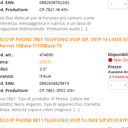
d. EAN:
0882658792243
d. Produttore:
CP-7821-W-K9=
sti fissi dedicati per le funzioni più comuni, come
nferenza, messaggistica e rubrica, e un tasto di
vigazione bidirezionale. Prestazioni audio [...]
ISCO IP PHONE 7861 TELEFONO VOIP SIP, SRTP 16 LINEE S
thernet 10Base-T/100Base-TX
Disponibil
d. art.:
474690
Non Di
rca:
CISCO
Prezzo:
llici:
3.5"
Evasione Art
ranzia:
ITALIA
2-5 Giorni l
d. EAN:
0882658829819
d. Produttore:
CP-7861-3PCC-K9=
sco 7861. Tipo di prodotto: IP Phone, Colore del
odotto: Nero, Argento, Tipo di apparecchio: Cornetta
blata. Velocità copia a colori (migliore, [...]
ISCO IP PHONE 8811 TELEFONO VOIP 5 LINEE SIP,RTCP,RTP