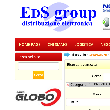
HOME PAGE
CHI SIAMO
LOGISTICA
NEGO
Ti trovi in
SPEDIZIONI
Cerca nel sito
Ricerca avanzata
Cerca
>
Categoria:
SPEDIZIONI
Marca