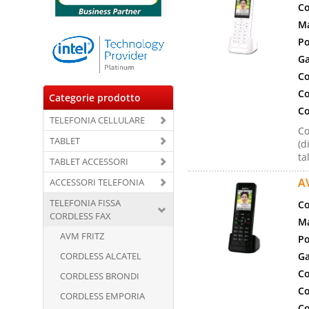
Co
Ma
Po
Ga
Co
Co
Categorie prodotto
Co
TELEFONIA CELLULARE
Co
TABLET
(d
ta
TABLET ACCESSORI
A
ACCESSORI TELEFONIA
TELEFONIA FISSA
Co
CORDLESS FAX
Ma
AVM FRITZ
Po
CORDLESS ALCATEL
Ga
Co
CORDLESS BRONDI
Co
CORDLESS EMPORIA
Co