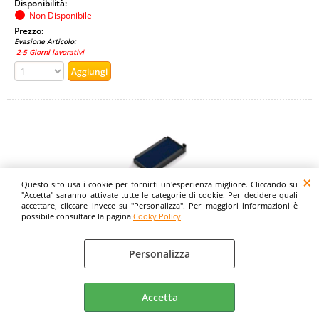
Disponibilità:
Non Disponibile
Prezzo:
Evasione Articolo:
2-5 Giorni lavorativi
Questo sito usa i cookie per fornirti un'esperienza migliore. Cliccando su
"Accetta" saranno attivate tutte le categorie di cookie. Per decidere quali
accettare, cliccare invece su "Personalizza". Per maggiori informazioni è
possibile consultare la pagina
Cooky Policy
.
TRODAT 6/4914 CARTUCCE DI RICAMBIO BLU CONF 2
Pz.
Personalizza
Cod. art.:
480361
Marca:
Accetta
TRODAT