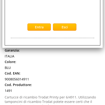
TRODAT 6/4911 CARTUCCE DI RICAMBIO BLU CONF 3
Pz.
Cod. art.:
480468
Marca:
TRODAT
Garanzia:
ITALIA
Colore:
BLU
Cod. EAN:
9008056014911
Cod. Produttore:
1491
Cartucce di ricambio Trodat Printy per 6/4911. Utilizzando
tamponcini di ricambio Trodat potete essere certi che il