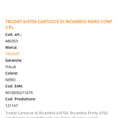
TRODAT 6/4750 CARTUCCE DI RICAMBIO NERO CONF
3 Pz.
Cod. art.:
480353
Marca:
TRODAT
Garanzia:
ITALIA
Colore:
NERO
Cod. EAN:
9010035211679
Cod. Produttore:
121167
Trodat Cartucce di Ricambio 6/4750. Ricambio Printy 4750.
L'inchiostro è prodotto con una base ad acqua e non