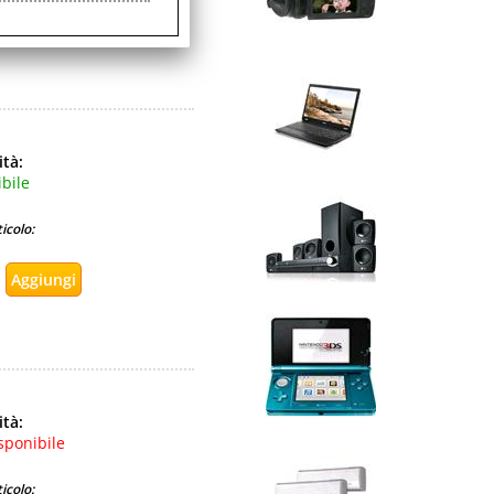
ità:
bile
icolo:
ità:
sponibile
icolo: