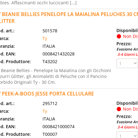
bies. Affascinanti occhi luccicanti [...]
Y BEANIE BELLIES PENELOPE LA MAIALINA PELUCHES 30 
LITTER
Disponibil
d. art.:
501578
Non Di
rca:
Ty
Prezzo:
ranzia:
ITALIA
Evasione Art
d. EAN:
0008421432028
3-4 Giorni L
d. Produttore:
T43202
 Beanie Bellies - Penelope la Maialina con gli Occhioni
zurri Glitter, gli Animaletti di Peluche con il Pancino
rbido Originali Ty - 30 Cm.
Y PEEK-A-BOOS JESSE PORTA CELLULARE
Disponibil
d. art.:
295712
Non Di
rca:
Ty
Prezzo:
ranzia:
ITALIA
Evasione Art
d. EAN:
0008421000074
3-4 Giorni L
d. Produttore:
T00007