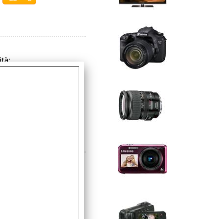
ità:
sponibile
icolo:
avorativi
ità:
sponibile
icolo:
avorativi