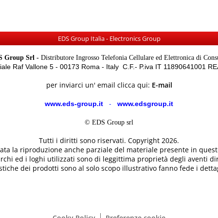
EDS Group Italia - Electronics Group
 Group Srl -
Distributore Ingrosso Telefonia Cellulare ed Elettronica di Con
Viale Raf Vallone 5 - 00173 Roma - Italy C.F.- P.iva IT 11890641001 
per inviarci un' email clicca qui:
E-mail
www.eds-group.it
-
www.edsgroup.it
© EDS Group srl
Tutti i diritti sono riservati. Copyright 2026.
etata la riproduzione anche parziale del materiale presente in questo
rchi ed i loghi utilizzati sono di leggittima proprietà degli aventi dir
tiche dei prodotti sono al solo scopo illustrativo fanno fede i dettag
Cooky Policy
Preferenze cookie