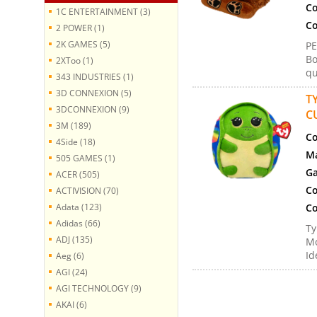
Co
1C ENTERTAINMENT (3)
Co
2 POWER (1)
2K GAMES (5)
PE
Bo
2XToo (1)
qu
343 INDUSTRIES (1)
3D CONNEXION (5)
T
3DCONNEXION (9)
C
3M (189)
Co
4Side (18)
Ma
505 GAMES (1)
Ga
ACER (505)
Co
ACTIVISION (70)
Adata (123)
Co
Adidas (66)
Ty
ADJ (135)
Mo
Id
Aeg (6)
AGI (24)
AGI TECHNOLOGY (9)
AKAI (6)