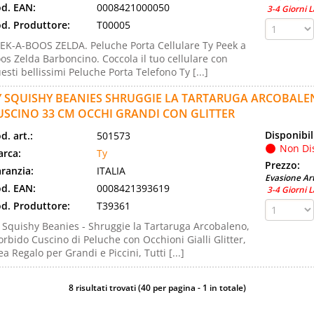
d. EAN:
0008421000050
3-4 Giorni L
d. Produttore:
T00005
EK-A-BOOS ZELDA. Peluche Porta Cellulare Ty Peek a
os Zelda Barboncino. Coccola il tuo cellulare con
esti bellissimi Peluche Porta Telefono Ty [...]
Y SQUISHY BEANIES SHRUGGIE LA TARTARUGA ARCOBALE
USCINO 33 CM OCCHI GRANDI CON GLITTER
Disponibil
d. art.:
501573
Non Di
rca:
Ty
Prezzo:
ranzia:
ITALIA
Evasione Art
d. EAN:
0008421393619
3-4 Giorni L
d. Produttore:
T39361
 Squishy Beanies - Shruggie la Tartaruga Arcobaleno,
rbido Cuscino di Peluche con Occhioni Gialli Glitter,
ea Regalo per Grandi e Piccini, Tutti [...]
8 risultati trovati (40 per pagina - 1 in totale)