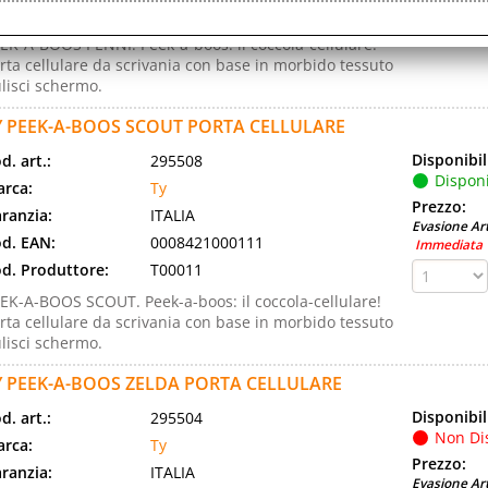
d. Produttore:
T00001
EK-A-BOOS PENNI. Peek-a-boos: il coccola-cellulare!
rta cellulare da scrivania con base in morbido tessuto
lisci schermo.
Y PEEK-A-BOOS SCOUT PORTA CELLULARE
Disponibil
d. art.:
295508
Disponi
rca:
Ty
Prezzo:
ranzia:
ITALIA
Evasione Art
d. EAN:
0008421000111
Immediata
d. Produttore:
T00011
EK-A-BOOS SCOUT. Peek-a-boos: il coccola-cellulare!
rta cellulare da scrivania con base in morbido tessuto
lisci schermo.
Y PEEK-A-BOOS ZELDA PORTA CELLULARE
Disponibil
d. art.:
295504
Non Di
rca:
Ty
Prezzo:
ranzia:
ITALIA
Evasione Art