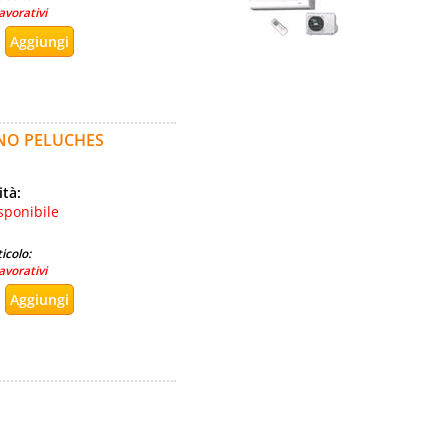
avorativi
NO PELUCHES
ità:
sponibile
icolo:
avorativi