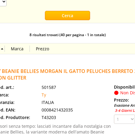
8 risultati trovati (40 per pagina - 1 in totale)
Y BEANIE BELLIES MORGAN IL GATTO PELUCHES BERRETO
ON GLITTER
Disponibil
d. art.:
501587
Non Di
rca:
Ty
Prezzo:
ranzia:
ITALIA
Evasione Art
d. EAN:
0008421432035
3-4 Giorni L
d. Produttore:
T43203
sori senza tempo: lasciati incantare dalla nostalgia con
anie Bellies, la variante moderna dell'amato Beanie