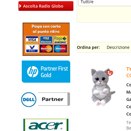
Ascolta Radio Globo
Ordina per:
T
C
Co
Ma
Ga
Co
Co
Te
Be