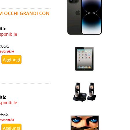
CM OCCHI GRANDI CON
ità:
sponibile
icolo:
avorativi
ità:
sponibile
icolo:
avorativi