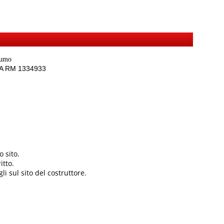
sumo
REA RM 1334933
 sito.
itto.
li sul sito del costruttore.