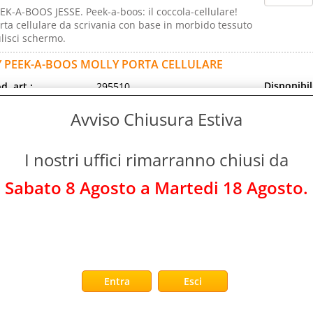
EK-A-BOOS JESSE. Peek-a-boos: il coccola-cellulare!
rta cellulare da scrivania con base in morbido tessuto
lisci schermo.
Y PEEK-A-BOOS MOLLY PORTA CELLULARE
Disponibil
d. art.:
295510
Non Di
rca:
Ty
Avviso Chiusura Estiva
Prezzo:
ranzia:
ITALIA
Evasione Art
d. EAN:
0008421000166
3-4 Giorni L
I nostri uffici rimarranno chiusi da
d. Produttore:
T00016
EK-A-BOOS MOLLY. Peek-a-boos: il coccola-cellulare!
Sabato 8 Agosto a Martedi 18 Agosto.
rta cellulare da scrivania con base in morbido tessuto
lisci schermo.
Y PEEK-A-BOOS PENNI PORTA CELLULARE
Disponibil
d. art.:
295501
Non Di
rca:
Ty
Prezzo:
ranzia:
ITALIA
Evasione Art
d. EAN:
0008421000012
3-4 Giorni L