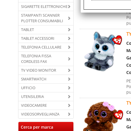
Co
SIGARETTE ELETTRONICHE
PE
STAMPANTI SCANNER
Po
PLOTTER CONSUMABILI
pu
TABLET
T
TABLET ACCESSORI
Co
TELEFONIA CELLULARE
Ma
TELEFONIA FISSA
Ga
CORDLESS FAX
Co
TV VIDEO MONITOR
Co
SMARTWATCH
PE
Po
UFFICIO
pu
UTENSILERIA
T
VIDEOCAMERE
Co
VIDEOSORVEGLIANZA
Ma
Ga
Cerca per marca