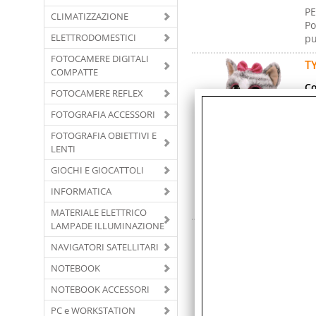
PE
CLIMATIZZAZIONE
Po
ELETTRODOMESTICI
pu
FOTOCAMERE DIGITALI
T
COMPATTE
Co
FOTOCAMERE REFLEX
Ma
FOTOGRAFIA ACCESSORI
Ga
FOTOGRAFIA OBIETTIVI E
Co
LENTI
Co
GIOCHI E GIOCATTOLI
PE
INFORMATICA
Po
pu
MATERIALE ELETTRICO
LAMPADE ILLUMINAZIONE
T
NAVIGATORI SATELLITARI
Co
NOTEBOOK
Ma
Ga
NOTEBOOK ACCESSORI
Co
PC e WORKSTATION