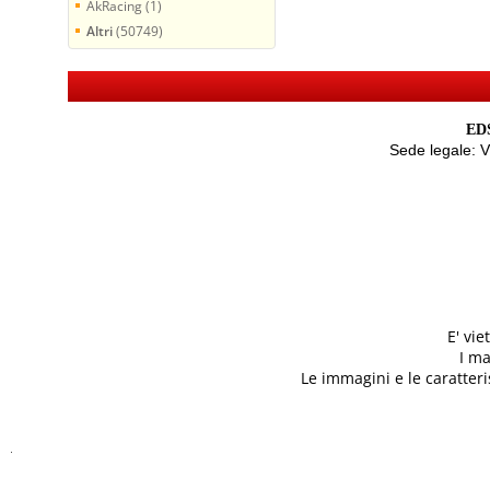
AkRacing (1)
Altri
(50749)
EDS
Sede legale: 
E' vi
I ma
Le immagini e le caratteris