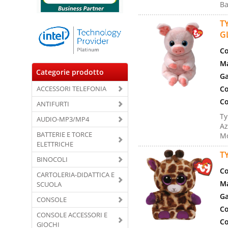
Ba
T
G
Co
Ma
Categorie prodotto
Ga
ACCESSORI TELEFONIA
Co
Co
ANTIFURTI
Ty
AUDIO-MP3/MP4
Az
BATTERIE E TORCE
Mo
ELETTRICHE
T
BINOCOLI
Co
CARTOLERIA-DIDATTICA E
Ma
SCUOLA
Ga
CONSOLE
Co
CONSOLE ACCESSORI E
Co
GIOCHI