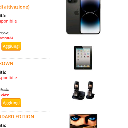
 attivazione)
ità:
sponibile
icolo:
avorativi
 CROWN
ità:
sponibile
icolo:
rative
ANDARD EDITION
ità: