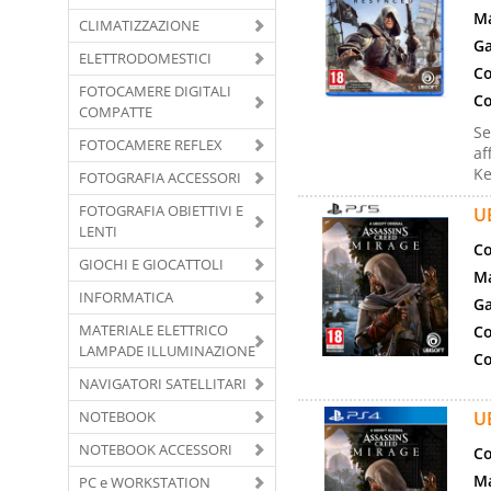
Ma
CLIMATIZZAZIONE
Ga
ELETTRODOMESTICI
Co
FOTOCAMERE DIGITALI
Co
COMPATTE
Se
FOTOCAMERE REFLEX
af
Ke
FOTOGRAFIA ACCESSORI
FOTOGRAFIA OBIETTIVI E
U
LENTI
Co
GIOCHI E GIOCATTOLI
Ma
INFORMATICA
Ga
MATERIALE ELETTRICO
Co
LAMPADE ILLUMINAZIONE
Co
NAVIGATORI SATELLITARI
NOTEBOOK
U
NOTEBOOK ACCESSORI
Co
Ma
PC e WORKSTATION