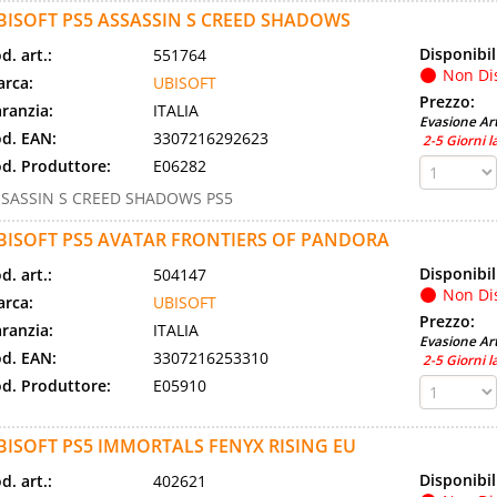
BISOFT PS5 ASSASSIN S CREED SHADOWS
Disponibil
d. art.:
551764
Non Di
rca:
UBISOFT
Prezzo:
ranzia:
ITALIA
Evasione Art
d. EAN:
3307216292623
2-5 Giorni l
d. Produttore:
E06282
SSASSIN S CREED SHADOWS PS5
BISOFT PS5 AVATAR FRONTIERS OF PANDORA
Disponibil
d. art.:
504147
Non Di
rca:
UBISOFT
Prezzo:
ranzia:
ITALIA
Evasione Art
d. EAN:
3307216253310
2-5 Giorni l
d. Produttore:
E05910
BISOFT PS5 IMMORTALS FENYX RISING EU
Disponibil
d. art.:
402621