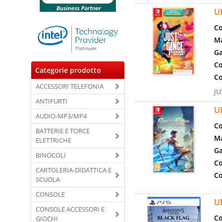
U
Co
Ma
Ga
Co
Categorie prodotto
Co
ACCESSORI TELEFONIA
JU
ANTIFURTI
U
AUDIO-MP3/MP4
Co
BATTERIE E TORCE
Ma
ELETTRICHE
Ga
BINOCOLI
Co
CARTOLERIA-DIDATTICA E
Co
SCUOLA
CONSOLE
U
CONSOLE ACCESSORI E
Co
GIOCHI