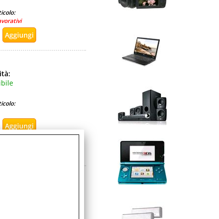
icolo:
avorativi
ità:
bile
icolo:
ità:
sponibile
icolo: