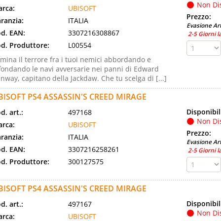
Non Di
rca:
UBISOFT
Prezzo:
ranzia:
ITALIA
Evasione Art
d. EAN:
3307216308867
2-5 Giorni l
d. Produttore:
L00554
mina il terrore fra i tuoi nemici abbordando e
fondando le navi avversarie nei panni di Edward
nway, capitano della Jackdaw. Che tu scelga di [...]
BISOFT PS4 ASSASSIN'S CREED MIRAGE
Disponibil
d. art.:
497168
Non Di
rca:
UBISOFT
Prezzo:
ranzia:
ITALIA
Evasione Art
d. EAN:
3307216258261
2-5 Giorni l
d. Produttore:
300127575
BISOFT PS4 ASSASSIN'S CREED MIRAGE
Disponibil
d. art.:
497167
Non Di
rca:
UBISOFT