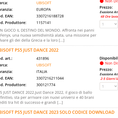
Non Di
rca:
UBISOFT
Prezzo:
ranzia:
EUROPA
Evasione Art
d. EAN:
3307216188728
48 Ore lavo
d. Produttore:
1157141
IN GIOCO IL DESTINO DEL MONDO. Affronta nei panni
 Fenyx, una nuova semidivinità alata, una missione per
lvare gli dei della Grecia e la loro [...]
BISOFT PS5 JUST DANCE 2022
Disponibil
d. art.:
431896
Non Di
rca:
UBISOFT
Prezzo:
ranzia:
ITALIA
Evasione Art
d. EAN:
3307216211044
2-5 Giorni l
d. Produttore:
300121774
5 JUST DANCE 2022.Just Dance 2022, il gioco di ballo
finitivo, sta per arrivare con nuovi universi e 40 brani
editi tra hit di successo e grandi [...]
BISOFT PS5 JUST DANCE 2023 SOLO CODICE DOWNLOAD