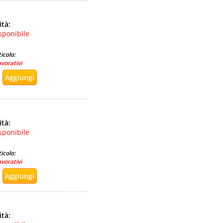
ità:
sponibile
icolo:
avorativi
ità:
sponibile
icolo:
avorativi
ità: