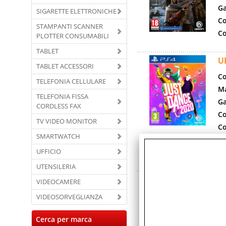
Ga
SIGARETTE ELETTRONICHE
Co
STAMPANTI SCANNER
Co
PLOTTER CONSUMABILI
TABLET
U
TABLET ACCESSORI
Co
TELEFONIA CELLULARE
Ma
TELEFONIA FISSA
Ga
CORDLESS FAX
Co
TV VIDEO MONITOR
Co
SMARTWATCH
Ri
fe
UFFICIO
vi
UTENSILERIA
U
VIDEOCAMERE
Co
VIDEOSORVEGLIANZA
Ma
Cerca per marca
Ga