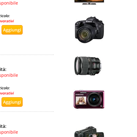
sponibile
icolo:
avorativi
ità:
sponibile
icolo:
avorativi
ità:
sponibile