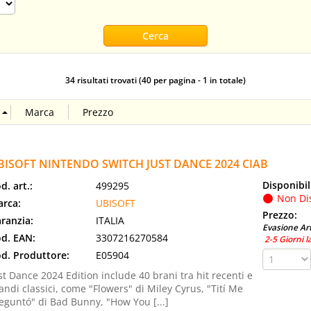
34 risultati trovati (40 per pagina - 1 in totale)
BISOFT NINTENDO SWITCH JUST DANCE 2024 CIAB
Disponibil
d. art.:
499295
Non Di
rca:
UBISOFT
Prezzo:
ranzia:
ITALIA
Evasione Art
d. EAN:
3307216270584
2-5 Giorni l
d. Produttore:
E05904
st Dance 2024 Edition include 40 brani tra hit recenti e
andi classici, come "Flowers" di Miley Cyrus, "Tití Me
eguntó" di Bad Bunny, "How You [...]