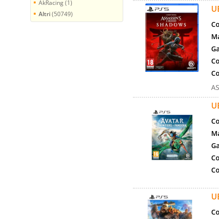
AkRacing (1)
U
Altri
(50749)
Co
Ma
Ga
Co
Co
A
U
Co
Ma
Ga
Co
Co
U
Co