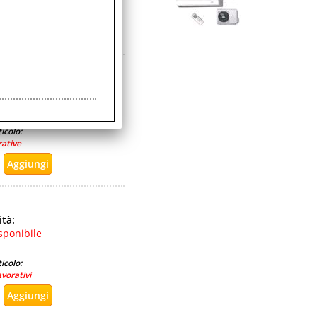
rative
ità:
sponibile
icolo:
rative
ità:
sponibile
icolo:
avorativi