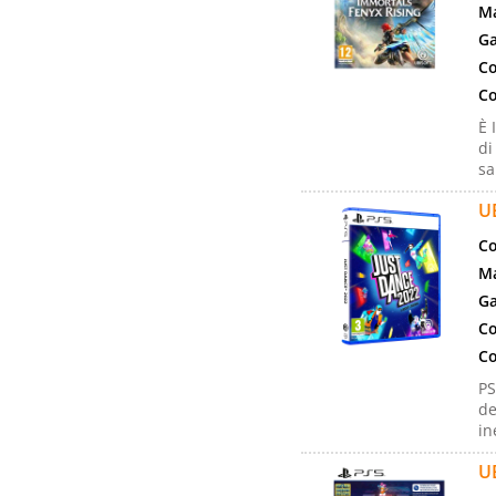
Ma
Ga
Co
Co
È 
di
sa
U
Co
Ma
Ga
Co
Co
PS
de
in
U