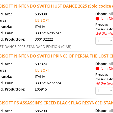
BISOFT NINTENDO SWITCH JUST DANCE 2025 (Solo codice di
Disponibil
d. art.:
535038
Non Di
rca:
UBISOFT
Prezzo:
ranzia:
ITALIA
Evasione Art
d. EAN:
3307216295747
2-5 Giorni l
d. Produttore:
300132222
ST DANCE 2025 STANDARD EDITION (CIAB)
BISOFT NINTENDO SWITCH PRINCE OF PERSIA THE LOST
Disponibil
d. art.:
507324
Non Di
rca:
UBISOFT
Prezzo:
ranzia:
ITALIA
Evasione Art
d. EAN:
3307216272724
48 Ore lavo
d. Produttore:
E05915
BISOFT PS ASSASSIN'S CREED BLACK FLAG RESYNCED ST
Disponibil
d. art.:
586290