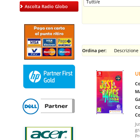
Ascolta Radio Globo
Ordina per:
U
Co
Ma
Ga
Co
Co
Ju
gr
Pr