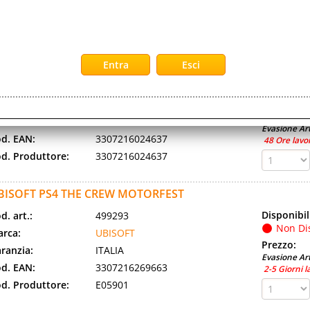
d. EAN:
3307216265344
48 Ore lavo
d. Produttore:
E05913
BISOFT PS4 THE CREW 2 EUROPA
Disponibil
d. art.:
407762
Non Di
rca:
UBISOFT
Prezzo:
ranzia:
EUROPA
Evasione Art
d. EAN:
3307216024637
48 Ore lavo
d. Produttore:
3307216024637
BISOFT PS4 THE CREW MOTORFEST
Disponibil
d. art.:
499293
Non Di
rca:
UBISOFT
Prezzo:
ranzia:
ITALIA
Evasione Art
d. EAN:
3307216269663
2-5 Giorni l
d. Produttore:
E05901