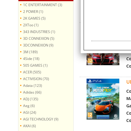
Co
1C ENTERTAINMENT (3)
Co
2 POWER (1)
2K GAMES (5)
2XToo (1)
U
343 INDUSTRIES (1)
Co
3D CONNEXION (5)
Ma
3DCONNEXION (9)
Ga
3M (189)
Co
4Side (18)
505 GAMES (1)
Co
ACER (505)
ACTIVISION (70)
U
Adata (123)
Co
Adidas (66)
Ma
ADJ (135)
Ga
Aeg (6)
AGI (24)
Co
AGI TECHNOLOGY (9)
Co
AKAI (6)