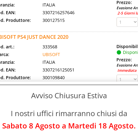
Prezzo:
ranzia:
ITALIA
Evasione Art
d. EAN:
3307216257646
2-5 Giorni l
d. Produttore:
300127515
BISOFT PS4 JUST DANCE 2020
Disponibil
d. art.:
333568
Disponi
rca:
UBISOFT
Prezzo:
ranzia:
ITALIA
Evasione Art
d. EAN:
3307216125051
Immediata
d. Produttore:
300109840
unisci amici e familiari e lasciati trasportare dalla
bbre del ballo con Just Dance 2020! Il franchise
Avviso Chiusura Estiva
deoludico musicale n.1 di sempre*, con [...]
BISOFT PS4 PRINCE OF PERSIA THE LOST CROWN
I nostri uffici rimarranno chiusi da
Disponibil
d. art.:
507399
Sabato 8 Agosto a Martedi 18 Agosto.
Non Di
rca:
UBISOFT
Prezzo:
ranzia:
ITALIA
Evasione Art