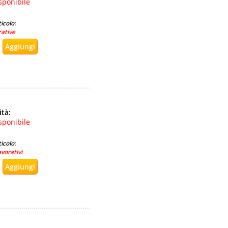
sponibile
icolo:
rative
ità:
sponibile
icolo:
avorativi