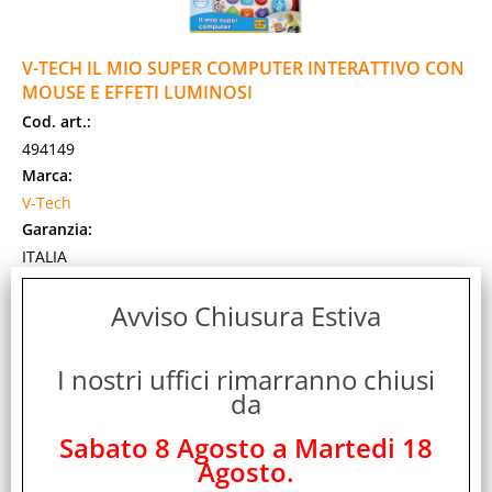
V-TECH IL MIO SUPER COMPUTER INTERATTIVO CON
MOUSE E EFFETI LUMINOSI
Cod. art.:
494149
Marca:
V-Tech
Garanzia:
ITALIA
Cod. EAN:
Avviso Chiusura Estiva
3417761912072
Cod. Produttore:
80-191207
I nostri uffici rimarranno chiusi
IMPARA LE ASSOCIAZIONI: gli effetti luminosi sullo schermo
da
catturano l’attenzione del bambino, lo incoraggiano a
giocare e gli fanno imparare le [...]
Sabato 8 Agosto a Martedi 18
Disponibilità:
Agosto.
Non Disponibile