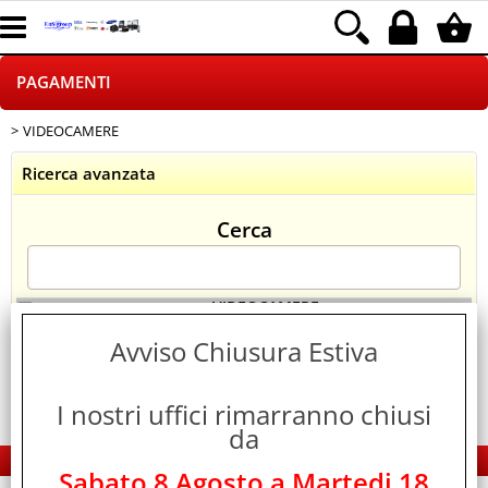
PAGAMENTI
VIDEOCAMERE
HOME PAGE
Ricerca avanzata
CHI SIAMO
Cerca
LOGISTICA
NEGOZI ON LINE
> VIDEOCAMERE
Categoria:
PAGAMENTI
Avviso Chiusura Estiva
DROPSHIPPING
I nostri uffici rimarranno chiusi
SINCRONIZZATI CON NOI
da
EDS Group Italia - Electronics Group
SPEDIZIONI
Sabato 8 Agosto a Martedi 18