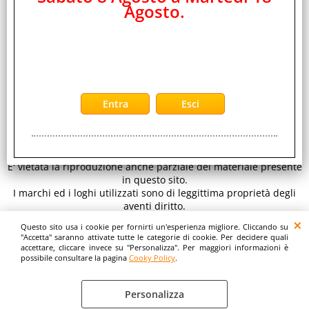
Agosto.
EDS Group Srl -
Distributore Ingrosso Telefonia Cellulare ed Elettronica
CONTATTI
di Consumo
Sede legale: Viale Raf Vallone 5 - 00173 Roma - Italy C.F.- P.iva
IT 11890641001 REA RM 1334933
per inviarci un' email clicca qui:
E-mail
www.eds-group.it
-
www.edsgroup.it
© EDS Group srl
Tutti i diritti sono riservati. Copyright 2026.
E' vietata la riproduzione anche parziale del materiale presente
in questo sito.
I marchi ed i loghi utilizzati sono di leggittima proprietà degli
aventi diritto.
Le immagini e le caratteristiche dei prodotti sono al solo
Questo sito usa i cookie per fornirti un'esperienza migliore. Cliccando su
scopo illustrativo fanno fede i dettagli sul sito del costruttore.
"Accetta" saranno attivate tutte le categorie di cookie. Per decidere quali
accettare, cliccare invece su "Personalizza". Per maggiori informazioni è
possibile consultare la pagina
Cooky Policy
.
Personalizza
Cooky Policy
Preferenze cookie