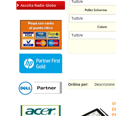
Ascolta Radio Globo
Pollici Schermo
Colore
Ordina per:
V
D
P