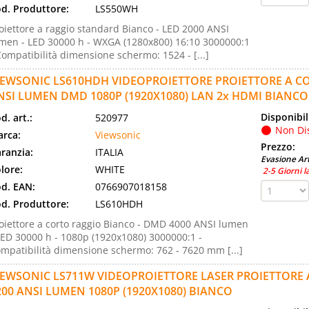
d. Produttore:
LS550WH
oiettore a raggio standard Bianco - LED 2000 ANSI
men - LED 30000 h - WXGA (1280x800) 16:10 3000000:1
Compatibilità dimensione schermo: 1524 - [...]
IEWSONIC LS610HDH VIDEOPROIETTORE PROIETTORE A C
NSI LUMEN DMD 1080P (1920X1080) LAN 2x HDMI BIANCO
Disponibil
d. art.:
520977
Non Di
rca:
Viewsonic
Prezzo:
ranzia:
ITALIA
Evasione Art
lore:
WHITE
2-5 Giorni l
d. EAN:
0766907018158
d. Produttore:
LS610HDH
oiettore a corto raggio Bianco - DMD 4000 ANSI lumen
LED 30000 h - 1080p (1920x1080) 3000000:1 -
mpatibilità dimensione schermo: 762 - 7620 mm [...]
IEWSONIC LS711W VIDEOPROIETTORE LASER PROIETTORE
200 ANSI LUMEN 1080P (1920X1080) BIANCO