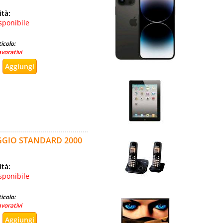
ità:
sponibile
icolo:
avorativi
GGIO STANDARD 2000
ità:
sponibile
icolo:
avorativi