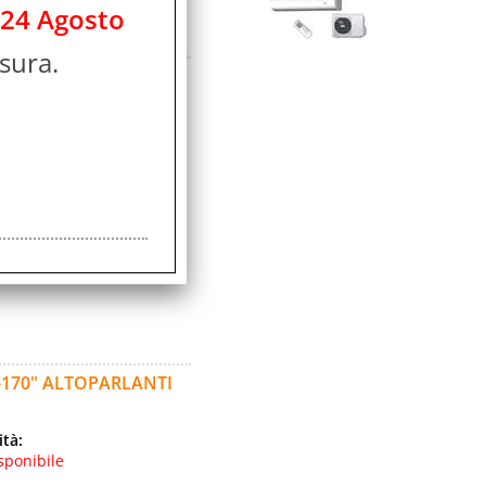
 24 Agosto
sura.
A 30" A 300"
ità:
sponibile
icolo:
avorativi
-170" ALTOPARLANTI
ità:
sponibile