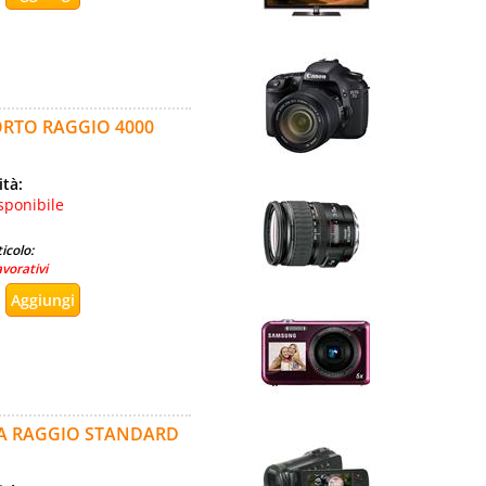
ORTO RAGGIO 4000
ità:
sponibile
icolo:
avorativi
 A RAGGIO STANDARD