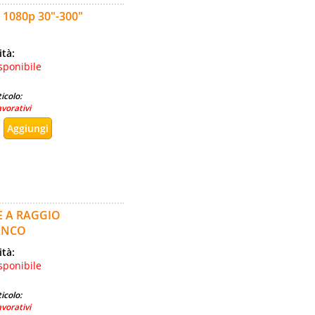
080p 30"-300"
ità:
sponibile
icolo:
avorativi
E A RAGGIO
ANCO
ità:
sponibile
icolo:
avorativi