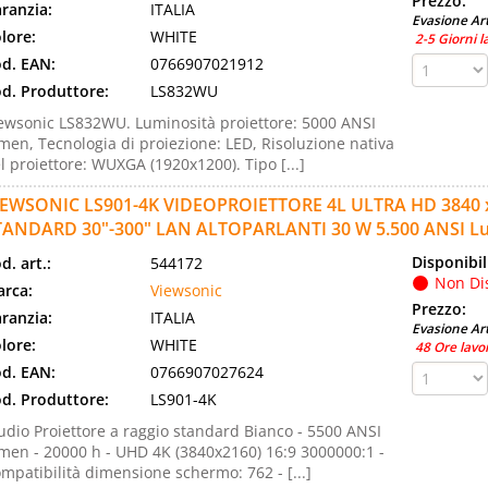
Prezzo:
ranzia:
ITALIA
Evasione Art
lore:
WHITE
2-5 Giorni l
d. EAN:
0766907021912
d. Produttore:
LS832WU
ewsonic LS832WU. Luminosità proiettore: 5000 ANSI
men, Tecnologia di proiezione: LED, Risoluzione nativa
l proiettore: WUXGA (1920x1200). Tipo [...]
IEWSONIC LS901-4K VIDEOPROIETTORE 4L ULTRA HD 3840 
TANDARD 30"-300" LAN ALTOPARLANTI 30 W 5.500 ANSI 
Disponibil
d. art.:
544172
Non Di
rca:
Viewsonic
Prezzo:
ranzia:
ITALIA
Evasione Art
lore:
WHITE
48 Ore lavo
d. EAN:
0766907027624
d. Produttore:
LS901-4K
udio Proiettore a raggio standard Bianco - 5500 ANSI
men - 20000 h - UHD 4K (3840x2160) 16:9 3000000:1 -
mpatibilità dimensione schermo: 762 - [...]