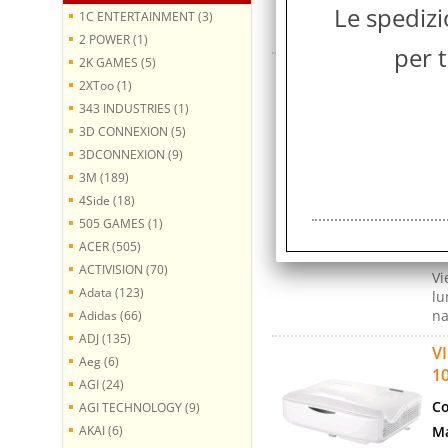
Le spediz
La
1C ENTERTAINMENT (3)
Co
2 POWER (1)
per t
2K GAMES (5)
V
2XToo (1)
A
343 INDUSTRIES (1)
Co
3D CONNEXION (5)
Ma
3DCONNEXION (9)
Ga
3M (189)
Co
4Side (18)
Co
505 GAMES (1)
ACER (505)
Co
ACTIVISION (70)
Vi
Adata (123)
lu
na
Adidas (66)
ADJ (135)
V
Aeg (6)
1
AGI (24)
Co
AGI TECHNOLOGY (9)
AKAI (6)
Ma