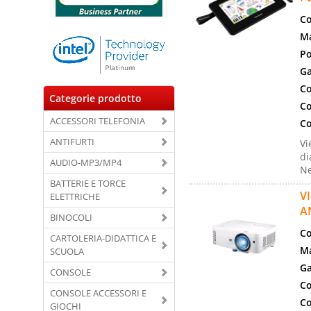
Co
Ma
Po
Ga
Co
Categorie prodotto
Co
ACCESSORI TELEFONIA
Co
ANTIFURTI
Vi
di
AUDIO-MP3/MP4
Ne
BATTERIE E TORCE
V
ELETTRICHE
A
BINOCOLI
Co
CARTOLERIA-DIDATTICA E
Ma
SCUOLA
Ga
CONSOLE
Co
CONSOLE ACCESSORI E
Co
GIOCHI