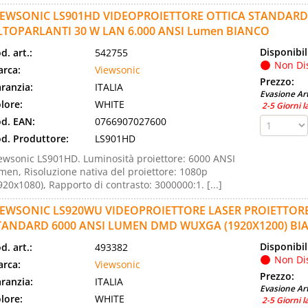
IEWSONIC LS901HD VIDEOPROIETTORE OTTICA STANDARD 1
LTOPARLANTI 30 W LAN 6.000 ANSI Lumen BIANCO
Disponibil
d. art.:
542755
Non Di
rca:
Viewsonic
Prezzo:
ranzia:
ITALIA
Evasione Art
lore:
WHITE
2-5 Giorni l
d. EAN:
0766907027600
d. Produttore:
LS901HD
ewsonic LS901HD. Luminosità proiettore: 6000 ANSI
men, Risoluzione nativa del proiettore: 1080p
920x1080), Rapporto di contrasto: 3000000:1. [...]
IEWSONIC LS920WU VIDEOPROIETTORE LASER PROIETTOR
TANDARD 6000 ANSI LUMEN DMD WUXGA (1920X1200) BI
Disponibil
d. art.:
493382
Non Di
rca:
Viewsonic
Prezzo:
ranzia:
ITALIA
Evasione Art
lore:
WHITE
2-5 Giorni l