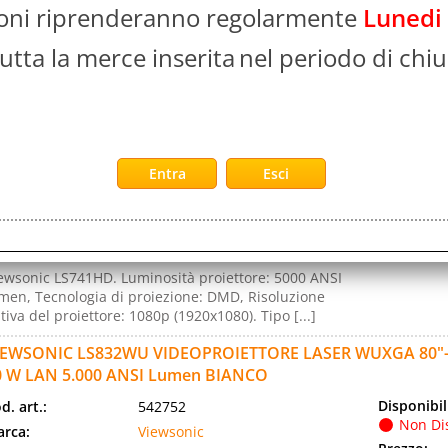
ioni riprenderanno regolarmente
Lunedi
ser 20000 h - 1080p (1920x1080) 16:9 3000000:1 -
mpatibilità dimensione schermo: 1016 - [...]
utta la merce inserita
nel periodo di chiu
IEWSONIC LS741HD VIDEOPROIETTORE LASER DMD 1080p D
LTOPARLANTI 15 W LAN 5.000 ANSI Lumen BIANCO
Disponibil
d. art.:
520983
Non Di
rca:
Viewsonic
Prezzo:
ranzia:
ITALIA
Evasione Art
lore:
WHITE
2-5 Giorni l
d. EAN:
0766907026092
d. Produttore:
LS741HD
ewsonic LS741HD. Luminosità proiettore: 5000 ANSI
men, Tecnologia di proiezione: DMD, Risoluzione
tiva del proiettore: 1080p (1920x1080). Tipo [...]
IEWSONIC LS832WU VIDEOPROIETTORE LASER WUXGA 80"
0 W LAN 5.000 ANSI Lumen BIANCO
Disponibil
d. art.:
542752
Non Di
rca:
Viewsonic