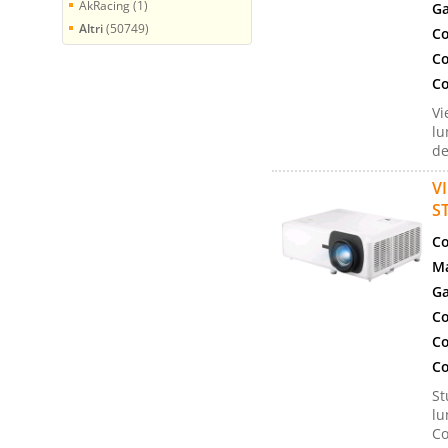
AkRacing (1)
Ga
Altri
(50749)
Co
Co
Co
Vi
lu
de
V
S
Co
Ma
Ga
Co
Co
Co
St
lu
Co