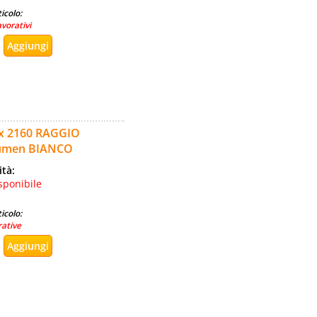
icolo:
avorativi
x 2160 RAGGIO
Lumen BIANCO
ità:
sponibile
icolo:
rative