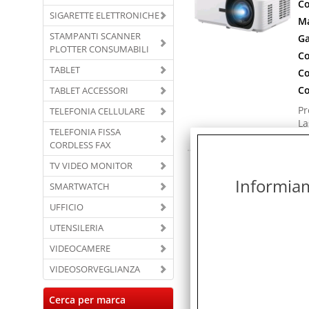
Co
SIGARETTE ELETTRONICHE
Ma
STAMPANTI SCANNER
Ga
PLOTTER CONSUMABILI
Co
TABLET
Co
Co
TABLET ACCESSORI
Pr
TELEFONIA CELLULARE
La
TELEFONIA FISSA
Co
CORDLESS FAX
V
TV VIDEO MONITOR
A
Informiamo
SMARTWATCH
Co
UFFICIO
Ma
UTENSILERIA
Ga
VIDEOCAMERE
Co
Co
VIDEOSORVEGLIANZA
Co
Cerca per marca
Pr