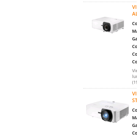
V
A
Co
Ma
Ga
Co
Co
Co
Vi
lu
(1
V
S
Co
Ma
Ga
Co