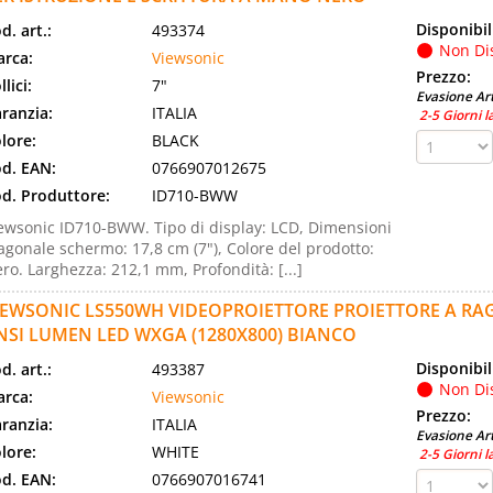
Disponibil
d. art.:
493374
Non Di
rca:
Viewsonic
Prezzo:
llici:
7"
Evasione Art
ranzia:
ITALIA
2-5 Giorni l
lore:
BLACK
d. EAN:
0766907012675
d. Produttore:
ID710-BWW
ewsonic ID710-BWW. Tipo di display: LCD, Dimensioni
agonale schermo: 17,8 cm (7"), Colore del prodotto:
ro. Larghezza: 212,1 mm, Profondità: [...]
IEWSONIC LS550WH VIDEOPROIETTORE PROIETTORE A RA
NSI LUMEN LED WXGA (1280X800) BIANCO
Disponibil
d. art.:
493387
Non Di
rca:
Viewsonic
Prezzo:
ranzia:
ITALIA
Evasione Art
lore:
WHITE
2-5 Giorni l
d. EAN:
0766907016741