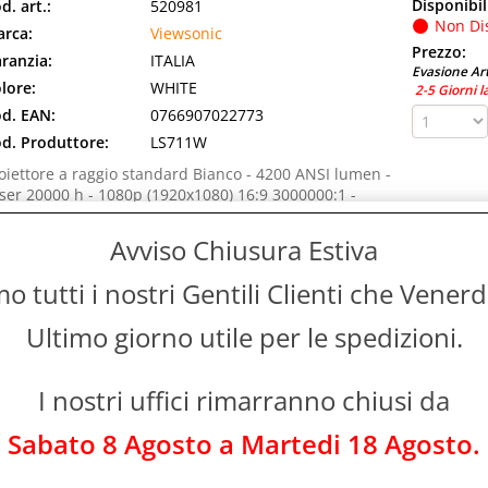
Disponibil
d. art.:
520981
Non Di
rca:
Viewsonic
Prezzo:
ranzia:
ITALIA
Evasione Art
lore:
WHITE
2-5 Giorni l
d. EAN:
0766907022773
d. Produttore:
LS711W
oiettore a raggio standard Bianco - 4200 ANSI lumen -
ser 20000 h - 1080p (1920x1080) 16:9 3000000:1 -
mpatibilità dimensione schermo: 1016 - [...]
Avviso Chiusura Estiva
IEWSONIC LS740HD VIDEOPROIETTORE PROIETTORE A RA
NSI LUMEN 1080P (1920X1080) BIANCO
 tutti i nostri Gentili Clienti che Vener
Disponibil
d. art.:
520982
Ultimo giorno utile per le spedizioni.
Non Di
rca:
Viewsonic
Prezzo:
ranzia:
ITALIA
Evasione Art
I nostri uffici rimarranno chiusi da
lore:
WHITE
2-5 Giorni l
d. EAN:
0766907022605
Sabato 8 Agosto a Martedi 18 Agosto.
d. Produttore:
LS740HD
oiettore a raggio standard Bianco - 5000 ANSI lumen -