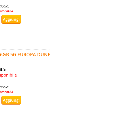
icolo:
avorativi
 16GB 5G EUROPA DUNE
ità:
sponibile
icolo:
avorativi