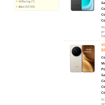
AkRacing (1)
Ga
Altri
(50749)
Co
Co
Co
Vi
pr
fo
V
B
Co
Ma
Po
Ga
Co
Co
Co
Sc
se