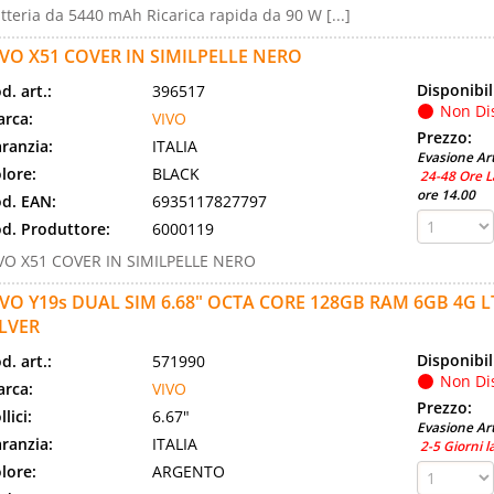
tteria da 5440 mAh Ricarica rapida da 90 W [...]
IVO X51 COVER IN SIMILPELLE NERO
Disponibil
d. art.:
396517
Non Di
rca:
VIVO
Prezzo:
ranzia:
ITALIA
Evasione Art
lore:
BLACK
24-48 Ore L
ore 14.00
d. EAN:
6935117827797
d. Produttore:
6000119
VO X51 COVER IN SIMILPELLE NERO
IVO Y19s DUAL SIM 6.68" OCTA CORE 128GB RAM 6GB 4G L
ILVER
Disponibil
d. art.:
571990
Non Di
rca:
VIVO
Prezzo:
llici:
6.67"
Evasione Art
ranzia:
ITALIA
2-5 Giorni l
lore:
ARGENTO