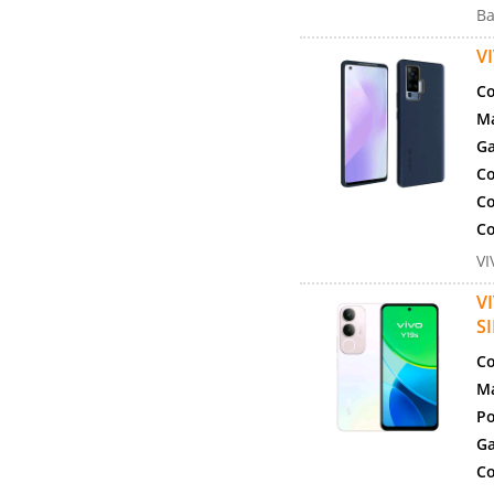
Ba
V
Co
Ma
Ga
Co
Co
Co
VI
V
S
Co
Ma
Po
Ga
Co