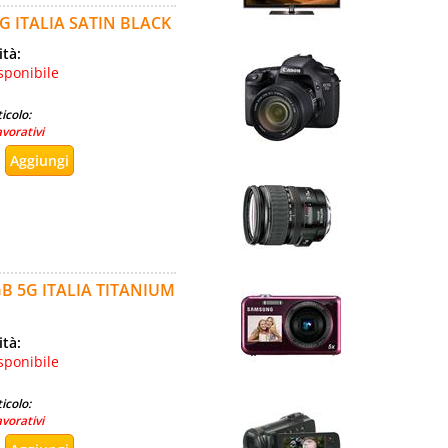
G ITALIA SATIN BLACK
ità:
sponibile
icolo:
avorativi
GB 5G ITALIA TITANIUM
ità:
sponibile
icolo:
avorativi