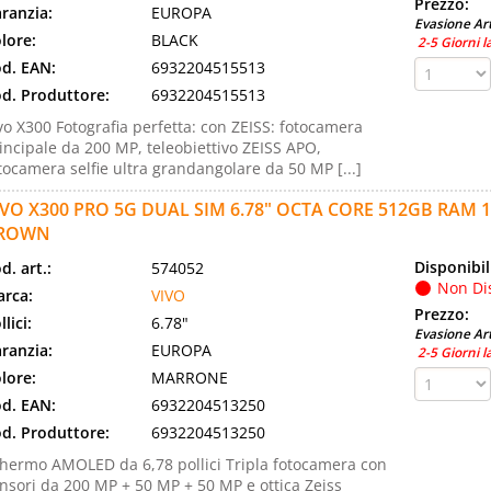
Prezzo:
ranzia:
EUROPA
Evasione Art
lore:
BLACK
2-5 Giorni l
d. EAN:
6932204515513
d. Produttore:
6932204515513
vo X300 Fotografia perfetta: con ZEISS: fotocamera
incipale da 200 MP, teleobiettivo ZEISS APO,
tocamera selfie ultra grandangolare da 50 MP [...]
IVO X300 PRO 5G DUAL SIM 6.78" OCTA CORE 512GB RAM
ROWN
Disponibil
d. art.:
574052
Non Di
rca:
VIVO
Prezzo:
llici:
6.78"
Evasione Art
ranzia:
EUROPA
2-5 Giorni l
lore:
MARRONE
d. EAN:
6932204513250
d. Produttore:
6932204513250
hermo AMOLED da 6,78 pollici Tripla fotocamera con
nsori da 200 MP + 50 MP + 50 MP e ottica Zeiss