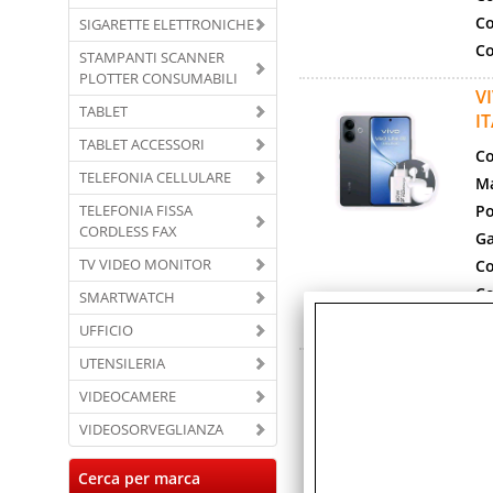
Co
SIGARETTE ELETTRONICHE
Co
STAMPANTI SCANNER
PLOTTER CONSUMABILI
V
TABLET
I
TABLET ACCESSORI
Co
TELEFONIA CELLULARE
Ma
TELEFONIA FISSA
Po
CORDLESS FAX
Ga
TV VIDEO MONITOR
Co
Co
SMARTWATCH
Co
UFFICIO
UTENSILERIA
V
L
VIDEOCAMERE
Co
VIDEOSORVEGLIANZA
Ma
Cerca per marca
Po