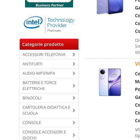
Ga
Co
Co
Co
Di
Categorie prodotto
Sn
st
ACCESSORI TELEFONIA
V
ANTIFURTI
AUDIO-MP3/MP4
Co
Ma
BATTERIE E TORCE
ELETTRICHE
Po
Ga
BINOCOLI
Co
CARTOLERIA-DIDATTICA E
Co
SCUOLA
Co
CONSOLE
VI
CONSOLE ACCESSORI E
ti
GIOCHI