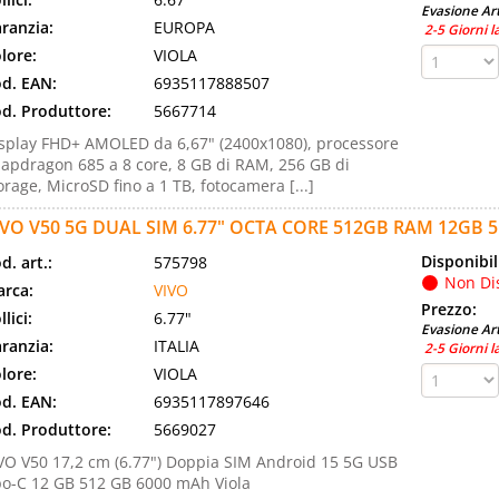
Evasione Art
ranzia:
EUROPA
2-5 Giorni l
lore:
VIOLA
d. EAN:
6935117888507
d. Produttore:
5667714
splay FHD+ AMOLED da 6,67" (2400x1080), processore
apdragon 685 a 8 core, 8 GB di RAM, 256 GB di
orage, MicroSD fino a 1 TB, fotocamera [...]
IVO V50 5G DUAL SIM 6.77" OCTA CORE 512GB RAM 12GB 5
Disponibil
d. art.:
575798
Non Di
rca:
VIVO
Prezzo:
llici:
6.77"
Evasione Art
ranzia:
ITALIA
2-5 Giorni l
lore:
VIOLA
d. EAN:
6935117897646
d. Produttore:
5669027
VO V50 17,2 cm (6.77") Doppia SIM Android 15 5G USB
po-C 12 GB 512 GB 6000 mAh Viola