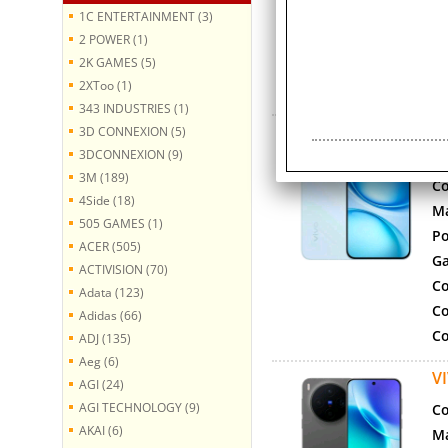
Ga
1C ENTERTAINMENT (3)
Co
2 POWER (1)
2K GAMES (5)
Co
2XToo (1)
Co
343 INDUSTRIES (1)
V
3D CONNEXION (5)
B
3DCONNEXION (9)
3M (189)
Co
4Side (18)
Ma
505 GAMES (1)
Po
ACER (505)
Ga
ACTIVISION (70)
Co
Adata (123)
Co
Adidas (66)
Co
ADJ (135)
Aeg (6)
V
AGI (24)
AGI TECHNOLOGY (9)
Co
AKAI (6)
Ma