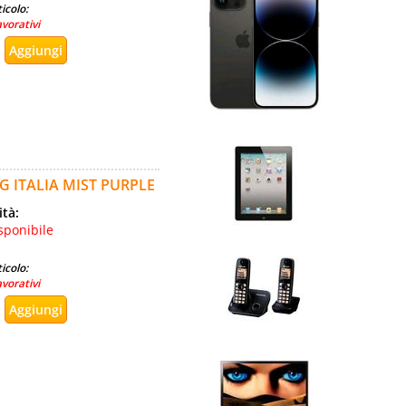
icolo:
avorativi
G ITALIA MIST PURPLE
ità:
sponibile
icolo:
avorativi