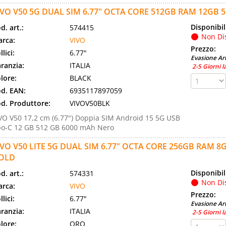
IVO V50 5G DUAL SIM 6.77" OCTA CORE 512GB RAM 12GB 5
Disponibil
d. art.:
574415
Non Di
rca:
VIVO
Prezzo:
llici:
6.77"
Evasione Art
ranzia:
ITALIA
2-5 Giorni l
lore:
BLACK
d. EAN:
6935117897059
d. Produttore:
VIVOV50BLK
VO V50 17,2 cm (6.77") Doppia SIM Android 15 5G USB
po-C 12 GB 512 GB 6000 mAh Nero
IVO V50 LITE 5G DUAL SIM 6.77" OCTA CORE 256GB RAM 8
OLD
Disponibil
d. art.:
574331
Non Di
rca:
VIVO
Prezzo:
llici:
6.77"
Evasione Art
ranzia:
ITALIA
2-5 Giorni l
lore:
ORO