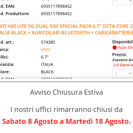
d. EAN:
6935117898452
d. Produttore:
6935117898452
IVO V60 LITE 5G DUAL SIM SPECIAL PACK 6.7" OCTA CORE
TALIA BLACK + AURICOLARI BLUETOOTH + CARICABATTERIE
Disponibil
d. art.:
574385
Non Di
rca:
VIVO
Prezzo:
llici:
6.7"
Evasione Art
ranzia:
ITALIA
2-5 Giorni l
lore:
BLACK
d. EAN:
6935117899367
d. Produttore:
6935117899367
Avviso Chiusura Estiva
IVO X200 FE 5G DUAL SIM 6.31" OCTA CORE 512GB RAM 1
UXE
I nostri uffici rimarranno chiusi da
Disponibil
d. art.:
574413
Sabato 8 Agosto a Martedi 18 Agosto.
Non Di
rca:
VIVO
Prezzo:
llici:
6.3"
Evasione Art