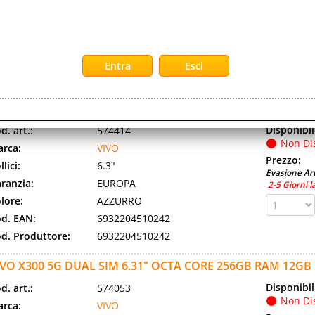
ranzia:
EUROPA
2-5 Giorni l
lore:
BLACK
d. EAN:
6932204506160
d. Produttore:
6932204506160
IVO X200 FE 5G DUAL SIM 6.31" OCTA CORE 512GB RAM 1
REEZE
Disponibil
d. art.:
574414
Non Di
rca:
VIVO
Prezzo:
llici:
6.3"
Evasione Art
ranzia:
EUROPA
2-5 Giorni l
lore:
AZZURRO
d. EAN:
6932204510242
d. Produttore:
6932204510242
IVO X300 5G DUAL SIM 6.31" OCTA CORE 256GB RAM 12G
Disponibil
d. art.:
574053
Non Di
rca:
VIVO