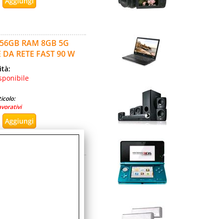
 256GB RAM 8GB 5G
 DA RETE FAST 90 W
ità:
sponibile
icolo:
avorativi
2GB 5G EUROPA BLACK
ità:
sponibile
icolo: