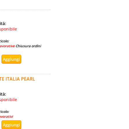
ità:
sponibile
icolo:
avorative
Chiusura ordini
TE ITALIA PEARL
ità:
sponibile
icolo:
avorativi