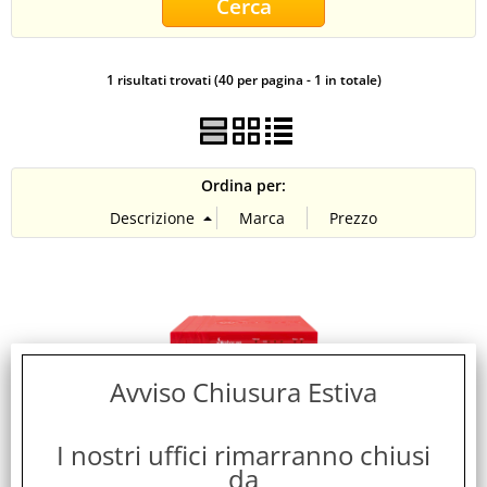
CONTATTI
1 risultati trovati (40 per pagina - 1 in totale)
Ordina per:
Avviso Chiusura Estiva
WATCHGUARD FIREBOX NV5 FIREWALL NETWORK
I nostri uffici rimarranno chiusi
VPN GATEWAY SD-WAN SUPPORT 3 x1GB
da
INTERFACCE ETHERNET CON 5 ANNI STANDARD