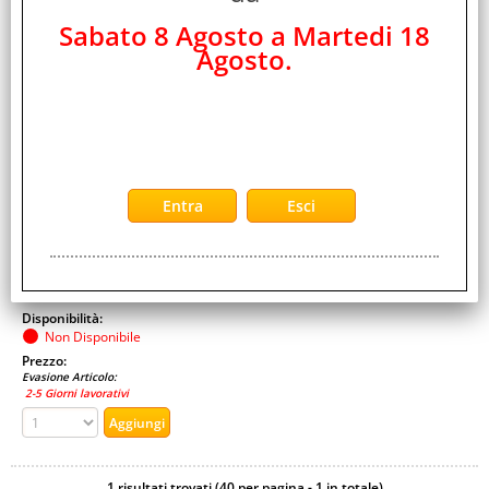
SUPPORT
Sabato 8 Agosto a Martedi 18
Cod. art.:
Agosto.
474194
Marca:
Watchguard
Garanzia:
ITALIA
Cod. EAN:
0654522675651
Cod. Produttore:
WGNV5005
Disponibilità:
Non Disponibile
Prezzo:
Evasione Articolo:
2-5 Giorni lavorativi
1 risultati trovati (40 per pagina - 1 in totale)