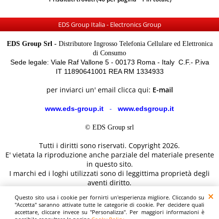
EDS Group Italia - Electronics Group
EDS Group Srl -
Distributore Ingrosso Telefonia Cellulare ed Elettronica
di Consumo
Sede legale: Viale Raf Vallone 5 - 00173 Roma - Italy C.F.- P.iva
IT 11890641001 REA RM 1334933
per inviarci un' email clicca qui:
E-mail
www.eds-group.it
-
www.edsgroup.it
© EDS Group srl
Tutti i diritti sono riservati. Copyright 2026.
E' vietata la riproduzione anche parziale del materiale presente
in questo sito.
I marchi ed i loghi utilizzati sono di leggittima proprietà degli
aventi diritto.
Le immagini e le caratteristiche dei prodotti sono al solo
Questo sito usa i cookie per fornirti un'esperienza migliore. Cliccando su
scopo illustrativo fanno fede i dettagli sul sito del costruttore.
"Accetta" saranno attivate tutte le categorie di cookie. Per decidere quali
accettare, cliccare invece su "Personalizza". Per maggiori informazioni è