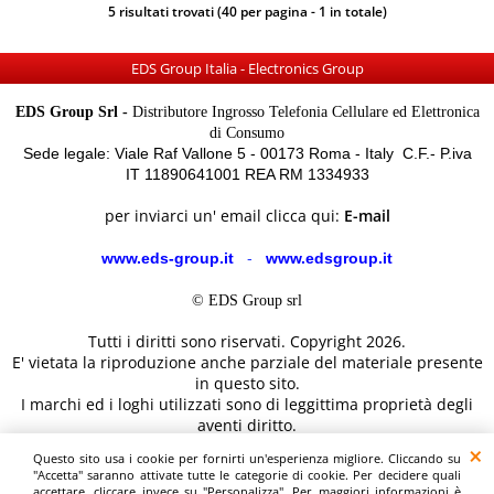
5 risultati trovati (40 per pagina - 1 in totale)
EDS Group Italia - Electronics Group
EDS Group Srl -
Distributore Ingrosso Telefonia Cellulare ed Elettronica
di Consumo
Sede legale: Viale Raf Vallone 5 - 00173 Roma - Italy C.F.- P.iva
IT 11890641001 REA RM 1334933
per inviarci un' email clicca qui:
E-mail
www.eds-group.it
-
www.edsgroup.it
© EDS Group srl
Tutti i diritti sono riservati. Copyright 2026.
E' vietata la riproduzione anche parziale del materiale presente
in questo sito.
I marchi ed i loghi utilizzati sono di leggittima proprietà degli
aventi diritto.
Le immagini e le caratteristiche dei prodotti sono al solo
Questo sito usa i cookie per fornirti un'esperienza migliore. Cliccando su
scopo illustrativo fanno fede i dettagli sul sito del costruttore.
"Accetta" saranno attivate tutte le categorie di cookie. Per decidere quali
accettare, cliccare invece su "Personalizza". Per maggiori informazioni è