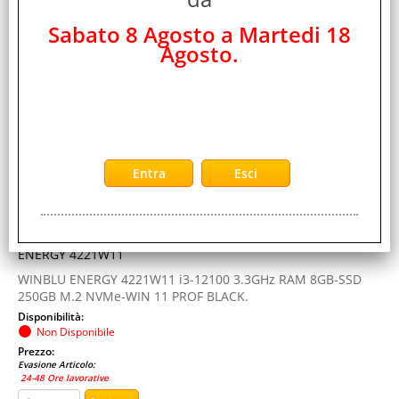
WINBLU ENERGY 4221W11 i3-12100 3.3GHz RAM
Sabato 8 Agosto a Martedi 18
8GB-SSD 250GB M.2 NVMe-WIN 11 PROF BLACK
Agosto.
Cod. art.:
460538
Marca:
WINBLU
Garanzia:
ITALIA
Colore:
BLACK
Cod. Produttore:
ENERGY 4221W11
WINBLU ENERGY 4221W11 i3-12100 3.3GHz RAM 8GB-SSD
250GB M.2 NVMe-WIN 11 PROF BLACK.
Disponibilità:
Non Disponibile
Prezzo:
Evasione Articolo:
24-48 Ore lavorative