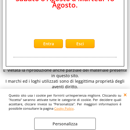
Agosto.
EDS Group Srl -
Distributore Ingrosso Telefonia Cellulare ed Elettronica
CONTATTI
di Consumo
Sede legale: Viale Raf Vallone 5 - 00173 Roma - Italy C.F.- P.iva
IT 11890641001 REA RM 1334933
per inviarci un' email clicca qui:
E-mail
www.eds-group.it
-
www.edsgroup.it
© EDS Group srl
Tutti i diritti sono riservati. Copyright 2026.
E' vietata la riproduzione anche parziale del materiale presente
in questo sito.
I marchi ed i loghi utilizzati sono di leggittima proprietà degli
aventi diritto.
Le immagini e le caratteristiche dei prodotti sono al solo
Questo sito usa i cookie per fornirti un'esperienza migliore. Cliccando su
scopo illustrativo fanno fede i dettagli sul sito del costruttore.
"Accetta" saranno attivate tutte le categorie di cookie. Per decidere quali
accettare, cliccare invece su "Personalizza". Per maggiori informazioni è
possibile consultare la pagina
Cooky Policy
.
Personalizza
Cooky Policy
Preferenze cookie