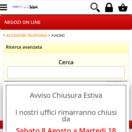
NEGOZI ON LINE
ACCESSORI TELEFONIA
XIAOMI
HOME PAGE
Ricerca avanzata
CHI SIAMO
Cerca
LOGISTICA
DROPSHIPPING
>
> XIAOMI
Categoria:
NEGOZI ON LINE
ACCESSORI TELEFONIA
Avviso Chiusura Estiva
SINCRONIZZATI CON NOI
I nostri uffici rimarranno chiusi
SPEDIZIONI
da
EDS Group Italia - Electronics Group
PAGAMENTI
Sabato 8 Agosto a Martedi 18