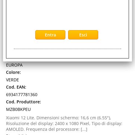
128GB RAM 8GB 5G EUROPA GREEN
Cod. art.:
507987
Marca:
XIAOMI
Pollici:
6.55"
Garanzia:
EUROPA
Colore:
VERDE
Cod. EAN:
6934177781360
Cod. Produttore:
MZB0BKPEU
Xiaomi 12 Lite. Dimensioni schermo: 16,6 cm (6.55"),
Risoluzione del display: 2400 x 1080 Pixel, Tipo di display:
AMOLED. Frequenza del processore: [...]