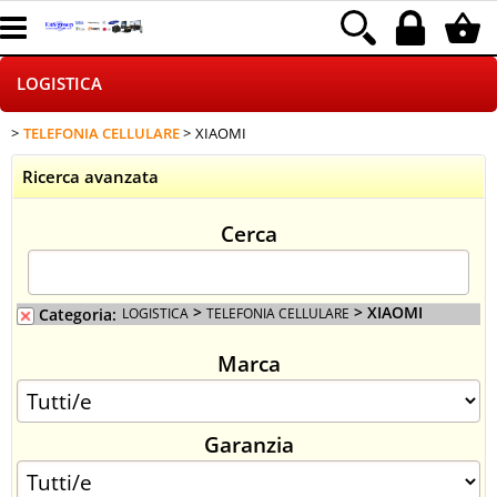
LOGISTICA
TELEFONIA CELLULARE
XIAOMI
HOME PAGE
Ricerca avanzata
CHI SIAMO
Cerca
NEGOZI ON LINE
DROPSHIPPING
>
> XIAOMI
Categoria:
LOGISTICA
TELEFONIA CELLULARE
Marca
SINCRONIZZATI CON NOI
SPEDIZIONI
Garanzia
PAGAMENTI