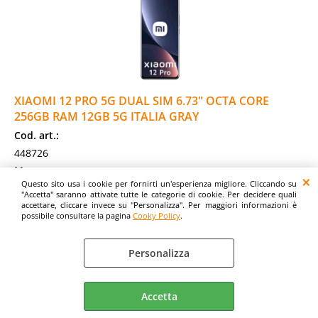
XIAOMI 12 PRO 5G DUAL SIM 6.73" OCTA CORE
256GB RAM 12GB 5G ITALIA GRAY
Cod. art.:
448726
Marca:
Questo sito usa i cookie per fornirti un'esperienza migliore. Cliccando su
XIAOMI
"Accetta" saranno attivate tutte le categorie di cookie. Per decidere quali
Pollici:
accettare, cliccare invece su "Personalizza". Per maggiori informazioni è
possibile consultare la pagina
Cooky Policy
.
6.73"
Garanzia:
Personalizza
ITALIA
Colore:
GRAY
Accetta
Cod. EAN: