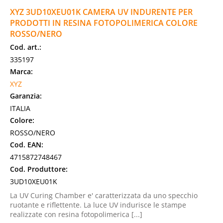
XYZ 3UD10XEU01K CAMERA UV INDURENTE PER
PRODOTTI IN RESINA FOTOPOLIMERICA COLORE
ROSSO/NERO
Cod. art.:
335197
Marca:
XYZ
Garanzia:
ITALIA
Colore:
ROSSO/NERO
Cod. EAN:
4715872748467
Cod. Produttore:
3UD10XEU01K
La UV Curing Chamber e' caratterizzata da uno specchio
ruotante e riflettente. La luce UV indurisce le stampe
realizzate con resina fotopolimerica [...]