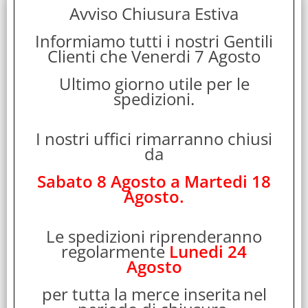
Garanzia:
Avviso Chiusura Estiva
ITALIA
Informiamo tutti i nostri Gentili
Colore:
Clienti che Venerdi 7 Agosto
GIALLO
Cod. EAN:
Ultimo giorno utile per le
4713120936475
spedizioni.
Cod. Produttore:
R1NKXXY101G
I nostri uffici rimarranno chiusi
XYZprinting R1NKXXY101G. Colori di stampa: Giallo,
da
Compatibilità marca: XYZprinting, Compatibilità: da Vinci
Color. Quantità per pacco: 1 pezzo(i)
Sabato 8 Agosto a Martedi 18
Disponibilità:
Agosto.
Non Disponibile
Prezzo:
Evasione Articolo:
Le spedizioni riprenderanno
48 Ore lavorative
regolarmente
Lunedi 24
Agosto
per tutta la merce inserita
nel