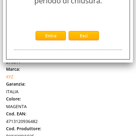
periodo di chiusura.
XYZ MATERIALE DI STAMPA 3D DA VINCI COLOR
MAGENTA (R1NKXXY102E)
Cod. art.:
279511
Marca:
XYZ
Garanzia:
ITALIA
Colore:
MAGENTA
Cod. EAN:
4713120936482
Cod. Produttore: