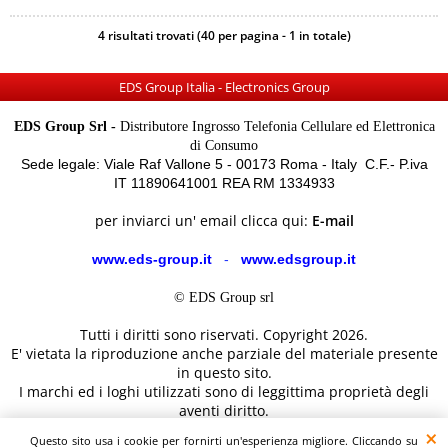
4 risultati trovati (40 per pagina - 1 in totale)
EDS Group Italia - Electronics Group
EDS Group Srl -
Distributore Ingrosso Telefonia Cellulare ed Elettronica
di Consumo
Sede legale: Viale Raf Vallone 5 - 00173 Roma - Italy C.F.- P.iva
IT 11890641001 REA RM 1334933
per inviarci un' email clicca qui:
E-mail
www.eds-group.it
-
www.edsgroup.it
© EDS Group srl
Tutti i diritti sono riservati. Copyright 2026.
E' vietata la riproduzione anche parziale del materiale presente
in questo sito.
I marchi ed i loghi utilizzati sono di leggittima proprietà degli
aventi diritto.
Le immagini e le caratteristiche dei prodotti sono al solo
Questo sito usa i cookie per fornirti un'esperienza migliore. Cliccando su