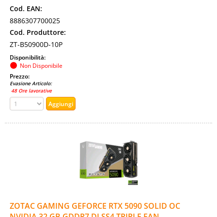
Cod. EAN:
8886307700025
Cod. Produttore:
ZT-B50900D-10P
Disponibilità:
Non Disponibile
Prezzo:
Evasione Articolo:
48 Ore lavorative
ZOTAC GAMING GEFORCE RTX 5090 SOLID OC
NVIDIA 32 GB GDDR7 DLSS4 TRIPLE FAN