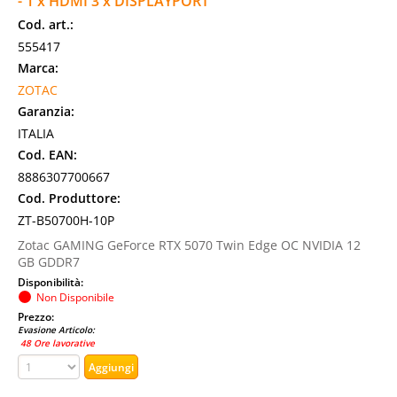
- 1 x HDMI 3 x DISPLAYPORT
Cod. art.:
555417
Marca:
ZOTAC
Garanzia:
ITALIA
Cod. EAN:
8886307700667
Cod. Produttore:
ZT-B50700H-10P
Zotac GAMING GeForce RTX 5070 Twin Edge OC NVIDIA 12
GB GDDR7
Disponibilità:
Non Disponibile
Prezzo:
Evasione Articolo:
48 Ore lavorative