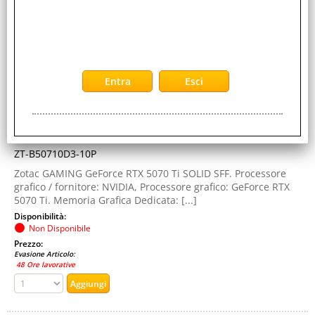
554459
Marca:
ZOTAC
Garanzia:
ITALIA
Cod. EAN:
8886307700797
Cod. Produttore:
ZT-B50710D3-10P
Zotac GAMING GeForce RTX 5070 Ti SOLID SFF. Processore
grafico / fornitore: NVIDIA, Processore grafico: GeForce RTX
5070 Ti. Memoria Grafica Dedicata: [...]
Disponibilità:
Non Disponibile
Prezzo:
Evasione Articolo:
48 Ore lavorative