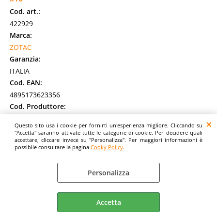
Cod. art.:
422929
Marca:
ZOTAC
Garanzia:
ITALIA
Cod. EAN:
4895173623356
Cod. Produttore:
ZT-A30710F-10P
Questo sito usa i cookie per fornirti un'esperienza migliore. Cliccando su
Zotac GAMING GeForce RTX 3070 Ti AMP Holo. Processore
"Accetta" saranno attivate tutte le categorie di cookie. Per decidere quali
accettare, cliccare invece su "Personalizza". Per maggiori informazioni è
grafico / fornitore: NVIDIA, Processore grafico: GeForce RTX
possibile consultare la pagina
Cooky Policy
.
3070 Ti. Memoria Grafica Dedicata: [...]
Disponibilità:
Non Disponibile
Personalizza
Prezzo:
Evasione Articolo:
2-5 Giorni lavorativi
Accetta