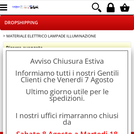
DROPSHIPPING
MATERIALE ELETTRICO LAMPADE ILLUMINAZIONE
HOME PAGE
Ricerca avanzata
CHI SIAMO
Avviso Chiusura Estiva
Cerca
LOGISTICA
Informiamo tutti i nostri Gentili
Clienti che Venerdi 7 Agosto
NEGOZI ON LINE
Categoria:
Ultimo giorno utile per le
> MATERIALE ELETTRICO LAMPADE
DROPSHIPPING
ILLUMINAZIONE
spedizioni.
SINCRONIZZATI CON NOI
I nostri uffici rimarranno chiusi
SPEDIZIONI
da
PAGAMENTI
Sabato 8 Agosto a Martedi 18