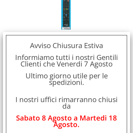
BRAVO BRAND 4 TELECOMANDO COMPATIBILE PER
Avviso Chiusura Estiva
TV PHILPS UNIVERSALE NON NECESSITA DI
PROGRAMMAZIONE NERO
Informiamo tutti i nostri Gentili
Cod. art.:
Clienti che Venerdi 7 Agosto
504064
Marca:
Ultimo giorno utile per le
spedizioni.
BRAVO
Garanzia:
ITALIA
I nostri uffici rimarranno chiusi
Colore:
da
BLACK
Sabato 8 Agosto a Martedi 18
Cod. EAN:
Agosto.
8031220020648
Cod. Produttore: