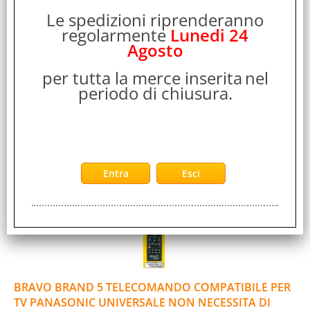
90202064
Le spedizioni riprenderanno
regolarmente
Lunedi 24
Telecomando dedicato per TV di marca PHILIPS. Non
Agosto
necessita di alcuna programmazione. Mantiene i codici
durante il cambio batteria. Garanzia 2 anni.
per tutta la merce inserita
nel
Disponibilità:
Non Disponibile
periodo di chiusura.
Prezzo:
Evasione Articolo:
2-5 Giorni lavorativi
BRAVO BRAND 5 TELECOMANDO COMPATIBILE PER
TV PANASONIC UNIVERSALE NON NECESSITA DI