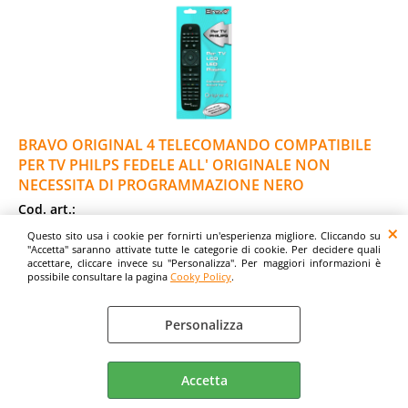
BRAVO ORIGINAL 4 TELECOMANDO COMPATIBILE
PER TV PHILPS FEDELE ALL' ORIGINALE NON
NECESSITA DI PROGRAMMAZIONE NERO
Cod. art.:
504058
Questo sito usa i cookie per fornirti un'esperienza migliore. Cliccando su
"Accetta" saranno attivate tutte le categorie di cookie. Per decidere quali
Marca:
accettare, cliccare invece su "Personalizza". Per maggiori informazioni è
BRAVO
possibile consultare la pagina
Cooky Policy
.
Garanzia:
ITALIA
Personalizza
Colore:
BLACK
Accetta
Cod. EAN: