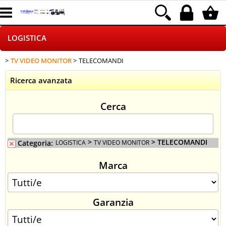
LOGISTICA
TV VIDEO MONITOR
TELECOMANDI
HOME PAGE
Ricerca avanzata
CHI SIAMO
Cerca
NEGOZI ON LINE
DROPSHIPPING
>
> TELECOMANDI
Categoria:
LOGISTICA
TV VIDEO MONITOR
Marca
SINCRONIZZATI CON NOI
SPEDIZIONI
Garanzia
PAGAMENTI