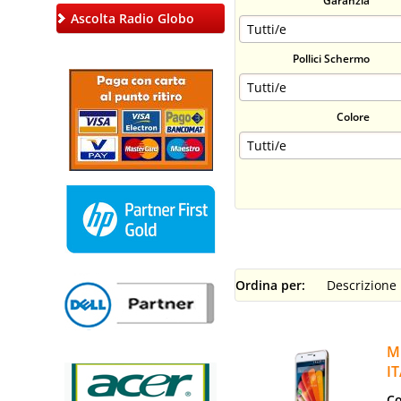
Garanzia
Ascolta Radio Globo
Pollici Schermo
Colore
Ordina per:
M
I
Co