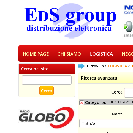
HOME PAGE
CHI SIAMO
LOGISTICA
NEGO
Ti trovi in
LOGISTICA
Cerca nel sito
Ricerca avanzata
Cerca
>
Categoria:
LOGISTICA
T
Marca