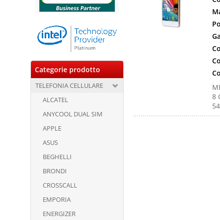
Ma
Po
Ga
Co
Co
Categorie prodotto
Co
TELEFONIA CELLULARE
ME
8 
ALCATEL
54
ANYCOOL DUAL SIM
APPLE
ASUS
BEGHELLI
BRONDI
CROSSCALL
EMPORIA
ENERGIZER