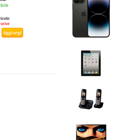
bile
icolo:
rative