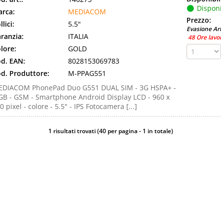
Disponi
rca:
MEDIACOM
Prezzo:
llici:
5.5"
Evasione Art
ranzia:
ITALIA
48 Ore lavo
lore:
GOLD
d. EAN:
8028153069783
d. Produttore:
M-PPAG551
DIACOM PhonePad Duo G551 DUAL SIM - 3G HSPA+ -
GB - GSM - Smartphone Android Display LCD - 960 x
0 pixel - colore - 5.5" - IPS Fotocamera [...]
1 risultati trovati (40 per pagina - 1 in totale)