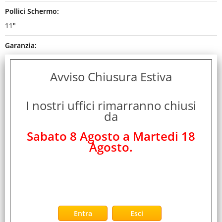
Pollici Schermo:
11"
Garanzia:
ITALIA
Avviso Chiusura Estiva
Colore:
GRIGIO
I nostri uffici rimarranno chiusi
da
Cod. EAN:
0195950810479
Sabato 8 Agosto a Martedi 18
Agosto.
Cod. Produttore:
MH784TY/A
Disponibilità:
Non Disponibile
Peso: