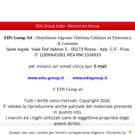
EDS Group Italia - Electronics Group
EDS Group Srl -
Distributore Ingrosso Telefonia Cellulare ed Elettronica
di Consumo
Sede legale: Viale Raf Vallone 5 - 00173 Roma - Italy C.F.- P.iva
IT 11890641001 REA RM 1334933
per inviarci un' email clicca qui:
E-mail
www.eds-group.it
-
www.edsgroup.it
© EDS Group srl
Tutti i diritti sono riservati. Copyright 2026.
E' vietata la riproduzione anche parziale del materiale presente
in questo sito.
I marchi ed i loghi utilizzati sono di leggittima proprietà degli
aventi diritto.
Le immagini e le caratteristiche dei prodotti sono al solo
Questo sito usa i cookie per fornirti un'esperienza migliore. Cliccando su
scopo illustrativo fanno fede i dettagli sul sito del costruttore.