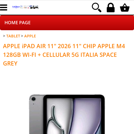
HOME PAGE
TABLET
APPLE
CHI SIAMO
APPLE iPAD AIR 11" 2026 11" CHIP APPLE M4
LOGISTICA
128GB WI-FI + CELLULAR 5G ITALIA SPACE
GREY
NEGOZI ON LINE
DROPSHIPPING
SINCRONIZZATI CON NOI
SPEDIZIONI
PAGAMENTI