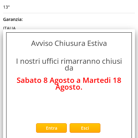
13"
Garanzia:
ITALIA
Colore:
Avviso Chiusura Estiva
VIOLA
I nostri uffici rimarranno chiusi
Cod. EAN:
da
0195950786576
Sabato 8 Agosto a Martedi 18
Cod. Produttore:
Agosto.
MH9L4TY/A
Disponibilità:
Non Disponibile
Peso:
1,370 Kg