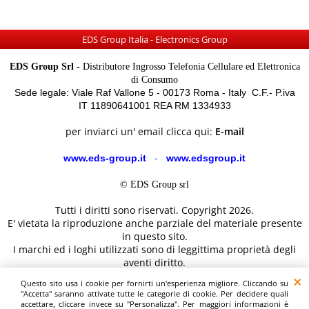
EDS Group Italia - Electronics Group
EDS Group Srl -
Distributore Ingrosso Telefonia Cellulare ed Elettronica
di Consumo
Sede legale: Viale Raf Vallone 5 - 00173 Roma - Italy C.F.- P.iva
IT 11890641001 REA RM 1334933
per inviarci un' email clicca qui:
E-mail
www.eds-group.it
-
www.edsgroup.it
© EDS Group srl
Tutti i diritti sono riservati. Copyright 2026.
E' vietata la riproduzione anche parziale del materiale presente
in questo sito.
I marchi ed i loghi utilizzati sono di leggittima proprietà degli
aventi diritto.
Le immagini e le caratteristiche dei prodotti sono al solo
Questo sito usa i cookie per fornirti un'esperienza migliore. Cliccando su
scopo illustrativo fanno fede i dettagli sul sito del costruttore.
"Accetta" saranno attivate tutte le categorie di cookie. Per decidere quali
accettare, cliccare invece su "Personalizza". Per maggiori informazioni è