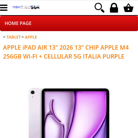
HOME PAGE
TABLET
APPLE
CHI SIAMO
APPLE iPAD AIR 13" 2026 13" CHIP APPLE M4
LOGISTICA
256GB WI-FI + CELLULAR 5G ITALIA PURPLE
NEGOZI ON LINE
DROPSHIPPING
SINCRONIZZATI CON NOI
SPEDIZIONI
PAGAMENTI