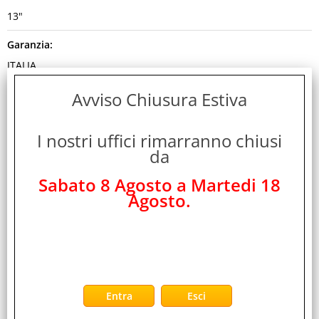
13"
Garanzia:
ITALIA
Colore:
Avviso Chiusura Estiva
BLU
I nostri uffici rimarranno chiusi
Cod. EAN:
da
0195950799033
Sabato 8 Agosto a Martedi 18
Cod. Produttore:
Agosto.
MH5V4TY/A
Disponibilità:
Non Disponibile
Peso:
1,370 Kg