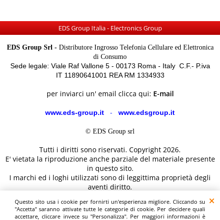
EDS Group Italia - Electronics Group
EDS Group Srl -
Distributore Ingrosso Telefonia Cellulare ed Elettronica
di Consumo
Sede legale: Viale Raf Vallone 5 - 00173 Roma - Italy C.F.- P.iva
IT 11890641001 REA RM 1334933
per inviarci un' email clicca qui:
E-mail
www.eds-group.it
-
www.edsgroup.it
© EDS Group srl
Tutti i diritti sono riservati. Copyright 2026.
E' vietata la riproduzione anche parziale del materiale presente
in questo sito.
I marchi ed i loghi utilizzati sono di leggittima proprietà degli
aventi diritto.
Le immagini e le caratteristiche dei prodotti sono al solo
Questo sito usa i cookie per fornirti un'esperienza migliore. Cliccando su
scopo illustrativo fanno fede i dettagli sul sito del costruttore.
"Accetta" saranno attivate tutte le categorie di cookie. Per decidere quali
accettare, cliccare invece su "Personalizza". Per maggiori informazioni è