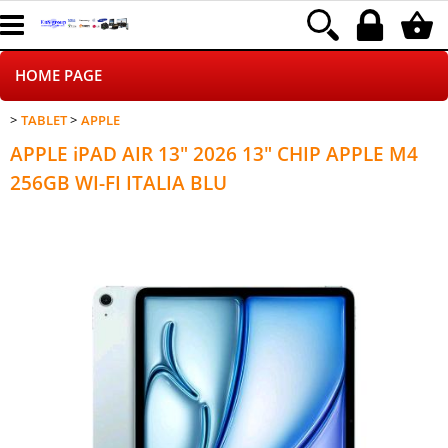
HOME PAGE
TABLET
APPLE
CHI SIAMO
APPLE iPAD AIR 13" 2026 13" CHIP APPLE M4
LOGISTICA
256GB WI-FI ITALIA BLU
NEGOZI ON LINE
DROPSHIPPING
SINCRONIZZATI CON NOI
SPEDIZIONI
PAGAMENTI