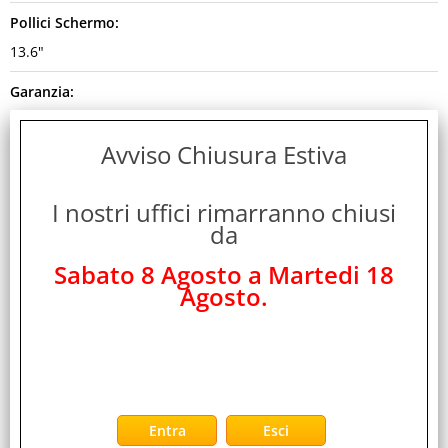
Pollici Schermo:
13.6"
Garanzia:
ITALIA
Avviso Chiusura Estiva
Colore:
BEIGE
I nostri uffici rimarranno chiusi
da
Cod. EAN:
0195950689846
Sabato 8 Agosto a Martedi 18
Agosto.
Cod. Produttore:
MDHD4T/A
Disponibilità:
Non Disponibile
Peso: