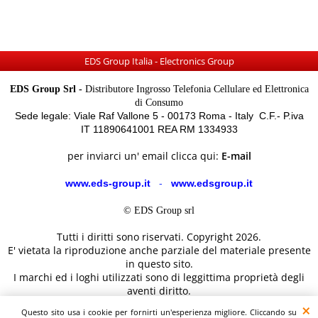
EDS Group Italia - Electronics Group
EDS Group Srl -
Distributore Ingrosso Telefonia Cellulare ed Elettronica
di Consumo
Sede legale: Viale Raf Vallone 5 - 00173 Roma - Italy C.F.- P.iva
IT 11890641001 REA RM 1334933
per inviarci un' email clicca qui:
E-mail
www.eds-group.it
-
www.edsgroup.it
© EDS Group srl
Tutti i diritti sono riservati. Copyright 2026.
E' vietata la riproduzione anche parziale del materiale presente
in questo sito.
I marchi ed i loghi utilizzati sono di leggittima proprietà degli
aventi diritto.
Le immagini e le caratteristiche dei prodotti sono al solo
Questo sito usa i cookie per fornirti un'esperienza migliore. Cliccando su
scopo illustrativo fanno fede i dettagli sul sito del costruttore.