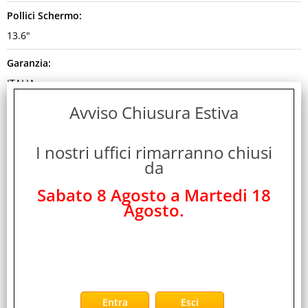
Pollici Schermo:
13.6"
Garanzia:
ITALIA
Avviso Chiusura Estiva
Colore:
BLACK
I nostri uffici rimarranno chiusi
Cod. EAN:
da
0195950690316
Sabato 8 Agosto a Martedi 18
Cod. Produttore:
Agosto.
MDHE4T/A
Disponibilità:
Non Disponibile
Peso: