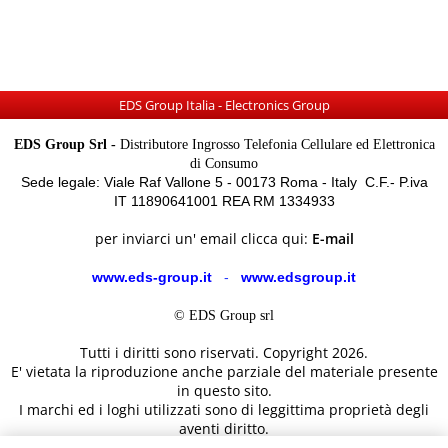
EDS Group Italia - Electronics Group
EDS Group Srl -
Distributore Ingrosso Telefonia Cellulare ed Elettronica
di Consumo
Sede legale: Viale Raf Vallone 5 - 00173 Roma - Italy C.F.- P.iva
IT 11890641001 REA RM 1334933
per inviarci un' email clicca qui:
E-mail
www.eds-group.it
-
www.edsgroup.it
© EDS Group srl
Tutti i diritti sono riservati. Copyright 2026.
E' vietata la riproduzione anche parziale del materiale presente
in questo sito.
I marchi ed i loghi utilizzati sono di leggittima proprietà degli
aventi diritto.
Le immagini e le caratteristiche dei prodotti sono al solo