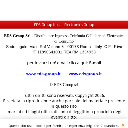
EDS Group Italia - Electronics Group
EDS Group Srl -
Distributore Ingrosso Telefonia Cellulare ed Elettronica
di Consumo
Sede legale: Viale Raf Vallone 5 - 00173 Roma - Italy C.F.- P.iva
IT 11890641001 REA RM 1334933
per inviarci un' email clicca qui:
E-mail
www.eds-group.it
-
www.edsgroup.it
© EDS Group srl
Tutti i diritti sono riservati. Copyright 2026.
E' vietata la riproduzione anche parziale del materiale presente
in questo sito.
I marchi ed i loghi utilizzati sono di leggittima proprietà degli
aventi diritto.
Le immagini e le caratteristiche dei prodotti sono al solo
Questo sito usa i cookie per fornirti un'esperienza migliore. Cliccando su
scopo illustrativo fanno fede i dettagli sul sito del costruttore.