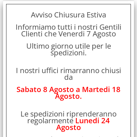
Pollici Schermo:
Avviso Chiusura Estiva
15.3"
Informiamo tutti i nostri Gentili
Garanzia:
Clienti che Venerdi 7 Agosto
ITALIA
Ultimo giorno utile per le
Colore:
spedizioni.
BLACK
I nostri uffici rimarranno chiusi
Cod. EAN:
da
0195950697667
Sabato 8 Agosto a Martedi 18
Cod. Produttore:
Agosto.
MDVK4T/A
Le spedizioni riprenderanno
Disponibilità:
regolarmente
Lunedi 24
Non Disponibile
Agosto
Peso: