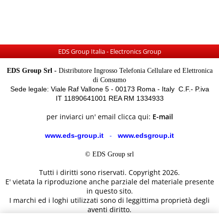
EDS Group Italia - Electronics Group
EDS Group Srl -
Distributore Ingrosso Telefonia Cellulare ed Elettronica
di Consumo
Sede legale: Viale Raf Vallone 5 - 00173 Roma - Italy C.F.- P.iva
IT 11890641001 REA RM 1334933
per inviarci un' email clicca qui:
E-mail
www.eds-group.it
-
www.edsgroup.it
© EDS Group srl
Tutti i diritti sono riservati. Copyright 2026.
E' vietata la riproduzione anche parziale del materiale presente
in questo sito.
I marchi ed i loghi utilizzati sono di leggittima proprietà degli
aventi diritto.
Le immagini e le caratteristiche dei prodotti sono al solo