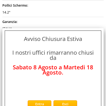
Pollici Schermo:
14.2"
Garanzia:
ITALIA
Avviso Chiusura Estiva
Colore:
SILVER
I nostri uffici rimarranno chiusi
Cod. EAN:
da
0195951162553
Sabato 8 Agosto a Martedi 18
Cod. Produttore:
Agosto.
MJ3E4T/A
Disponibilità:
Non Disponibile
Peso: