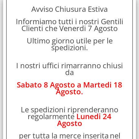
Avviso Chiusura Estiva
Pollici Schermo:
14.2"
Informiamo tutti i nostri Gentili
Clienti che Venerdi 7 Agosto
Garanzia:
ITALIA
Ultimo giorno utile per le
spedizioni.
Colore:
SILVER
I nostri uffici rimarranno chiusi
da
Cod. EAN:
0195950717372
Sabato 8 Agosto a Martedi 18
Agosto.
Cod. Produttore:
MGDN4T/A
Le spedizioni riprenderanno
Disponibilità:
regolarmente
Lunedi 24
Agosto
Non Disponibile
per tutta la merce inserita
nel
Peso: