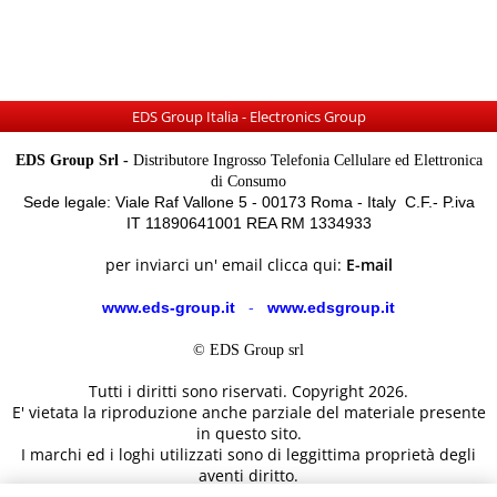
EDS Group Italia - Electronics Group
EDS Group Srl -
Distributore Ingrosso Telefonia Cellulare ed Elettronica
di Consumo
Sede legale: Viale Raf Vallone 5 - 00173 Roma - Italy C.F.- P.iva
IT 11890641001 REA RM 1334933
per inviarci un' email clicca qui:
E-mail
www.eds-group.it
-
www.edsgroup.it
© EDS Group srl
Tutti i diritti sono riservati. Copyright 2026.
E' vietata la riproduzione anche parziale del materiale presente
in questo sito.
I marchi ed i loghi utilizzati sono di leggittima proprietà degli
aventi diritto.
Le immagini e le caratteristiche dei prodotti sono al solo