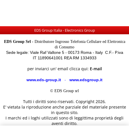
EDS Group Italia - Electronics Group
EDS Group Srl -
Distributore Ingrosso Telefonia Cellulare ed Elettronica
di Consumo
Sede legale: Viale Raf Vallone 5 - 00173 Roma - Italy C.F.- P.iva
IT 11890641001 REA RM 1334933
per inviarci un' email clicca qui:
E-mail
www.eds-group.it
-
www.edsgroup.it
© EDS Group srl
Tutti i diritti sono riservati. Copyright 2026.
E' vietata la riproduzione anche parziale del materiale presente
in questo sito.
I marchi ed i loghi utilizzati sono di leggittima proprietà degli
aventi diritto.
Le immagini e le caratteristiche dei prodotti sono al solo