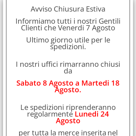
Avviso Chiusura Estiva
Pollici Schermo:
16.2"
Informiamo tutti i nostri Gentili
Clienti che Venerdi 7 Agosto
Garanzia:
ITALIA
Ultimo giorno utile per le
spedizioni.
Colore:
SILVER
I nostri uffici rimarranno chiusi
da
Cod. EAN:
0195950713442
Sabato 8 Agosto a Martedi 18
Agosto.
Cod. Produttore:
MGE64T/A
Le spedizioni riprenderanno
Disponibilità:
regolarmente
Lunedi 24
Agosto
Non Disponibile
per tutta la merce inserita
nel
Peso: